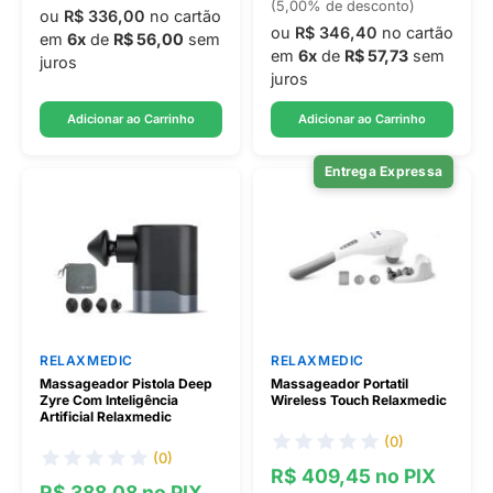
(5,00% de desconto)
ou
R$ 336,00
no cartão
ou
R$ 346,40
no cartão
em
6x
de
R$ 56,00
sem
em
6x
de
R$ 57,73
sem
juros
juros
Adicionar ao Carrinho
Adicionar ao Carrinho
Entrega Expressa
RELAXMEDIC
RELAXMEDIC
Massageador Pistola Deep
Massageador Portatil
Zyre Com Inteligência
Wireless Touch Relaxmedic
Artificial Relaxmedic
(0)
(0)
R$ 409,45 no PIX
R$ 388,08 no PIX