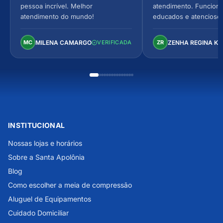
pessoa incrível. Melhor
atendimento. Funcionár
atendimento do mundo!
educados e atencioso
arejado, espaçoso e co
Perfeito!
MILENA CAMARGO
ZENHA REGINA K
MC
VERIFICADA
ZR
INSTITUCIONAL
Nossas lojas e horários
Sobre a Santa Apolônia
Blog
Como escolher a meia de compressão
Aluguel de Equipamentos
Cuidado Domiciliar