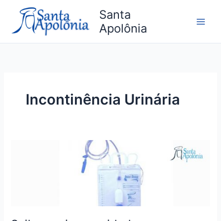
Ir
Santa
para
Apolônia
o
conteúdo
Incontinência Urinária
Saiba
quais
os
cuidados
e
como
usar