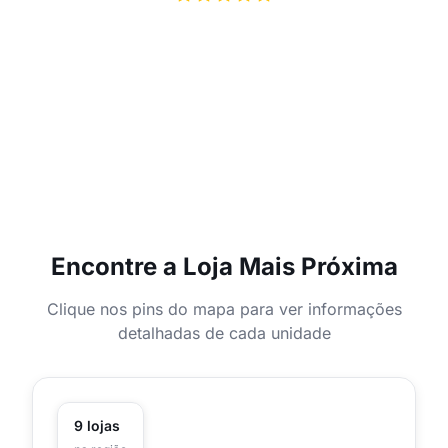
+ de 150 mil avaliações no Google
60+
9
anos de mercado
lojas físicas
Encontre a Loja Mais Próxima
Clique nos pins do mapa para ver informações
detalhadas de cada unidade
9
lojas