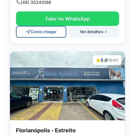
(48) 30241096
Falar no WhatsApp
Como chegar
Ver detalhes
5.0
(16.6k)
Florianópolis - Estreito