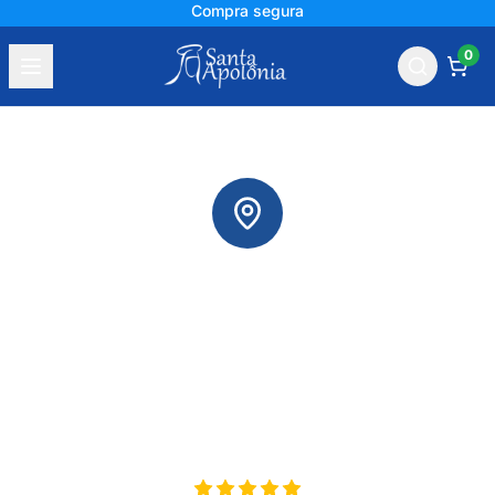
+150 mil avaliações
0
Nossas Lojas Físicas
Encontre a unidade mais próxima de você e
fale direto com nosso time especializado em
saúde e bem-estar.