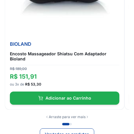
BIOLAND
R
Encosto Massageador Shiatsu Com Adaptador
E
Bioland
A
R$ 189,00
R
R$ 151,91
ou
ou 3x de
R$ 53,30
Adicionar ao Carrinho
Arraste para ver mais