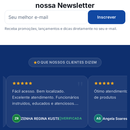
nossa Newsletter
Inscrever
Receba promoções, lançamentos e dicas diretamente no seu e-mail.
O QUE NOSSOS CLIENTES DIZEM
Nota 5 de 5 estrelas
Nota 5 de 5 estr
Fácil acesso. Bem localizado.
Ótimo atendimento 
Excelente atendimento. Funcionários
de produtos
instruídos, educados e atenciosos.
Ambiente arejado, espaçoso e
confortável. Perfeito!
ZENHA REGINA KUSTER
Angela Soares
ZR
VERIFICADA
AS