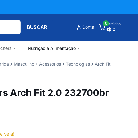
0
Carrinho
BUSCAR
Conta
R$ 0
chers
Nutrição e Alimentação
rrida
Masculino
Acessórios
Tecnologias
Arch Fit
rs Arch Fit 2.0 232700br
e veja!