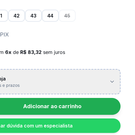
1
42
43
44
45
 PIX
em
6x
de
R$ 83,32
sem juros
oja
is e prazos
Adicionar ao carrinho
rar dúvida com um especialista