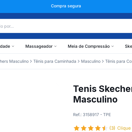
+150 mil avaliações
idade
Massageador
Meia de Compressão
Ske
hers Masculino
Tênis para Caminhada
Masculino
Tênis para Co
Tenis Skeche
Masculino
Ref.: 3158917 - TPE
(3)
Clique 