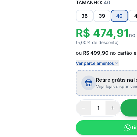
TAMANHO:
40
38
39
40
4
R$ 474,91
no
(5,00% de desconto)
ou
R$ 499,90
no cartão 
Ver parcelamentos
Retire grátis na l
Veja lojas disponíve
Ti