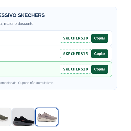
SSIVO SKECHERS
, maior o desconto.
SKECHERS10
Copiar
SKECHERS15
Copiar
SKECHERS20
Copiar
romocionais. Cupons não cumulativos.