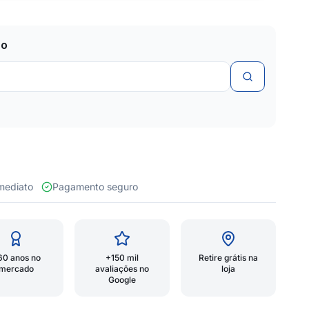
zo
 imediato
Pagamento seguro
60 anos no
+150 mil
Retire grátis na
mercado
avaliações no
loja
Google