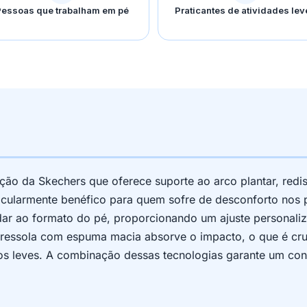
essoas que trabalham em pé
Praticantes de atividades lev
ção da Skechers que oferece suporte ao arco plantar, redi
ticularmente benéfico para quem sofre de desconforto nos p
ldar ao formato do pé, proporcionando um ajuste personali
tressola com espuma macia absorve o impacto, o que é cruc
os leves. A combinação dessas tecnologias garante um co