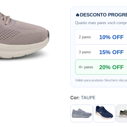
🔥
DESCONTO PROGRE
Quanto mais pares você compra
10% OFF
2 pares
15% OFF
3 pares
20% OFF
4+ pares
Válido para produtos Skechers não p
Cor:
TAUPE