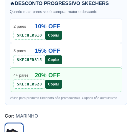
🔥
DESCONTO PROGRESSIVO SKECHERS
Quanto mais pares você compra, maior o desconto.
10% OFF
2 pares
SKECHERS10
Copiar
15% OFF
3 pares
SKECHERS15
Copiar
20% OFF
4+ pares
SKECHERS20
Copiar
Válido para produtos Skechers não promocionais. Cupons não cumulativos.
Cor:
MARINHO