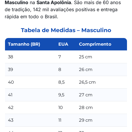
Masculino
na
Santa Apolônia
. São mais de 60 anos
de tradição, 142 mil avaliações positivas e entrega
rápida em todo o Brasil.
Tabela de Medidas – Masculino
Tamanho (BR)
EUA
Comprimento
38
7
25 cm
39
8
26 cm
40
8,5
26,5 cm
41
9,5
27 cm
42
10
28 cm
43
11
29 cm