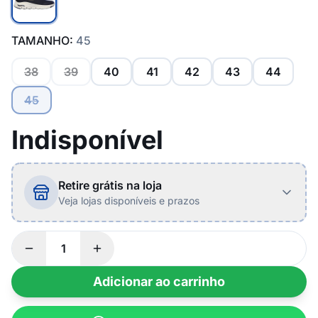
TAMANHO:
45
38
39
40
41
42
43
44
45
Indisponível
Retire grátis na loja
Veja lojas disponíveis e prazos
Adicionar ao carrinho