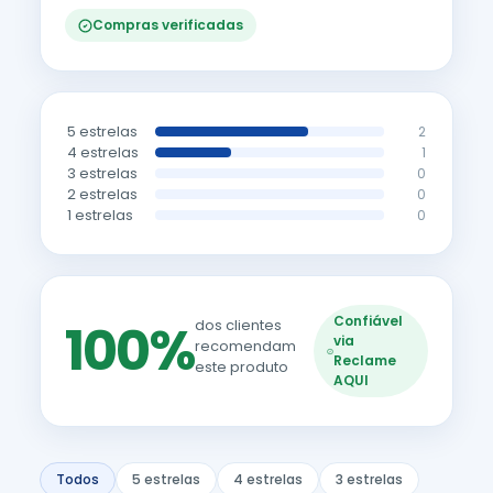
Compras verificadas
5 estrelas
2
4 estrelas
1
3 estrelas
0
2 estrelas
0
1 estrelas
0
Confiável
100%
dos clientes
via
recomendam
Reclame
este produto
AQUI
Todos
5 estrelas
4 estrelas
3 estrelas