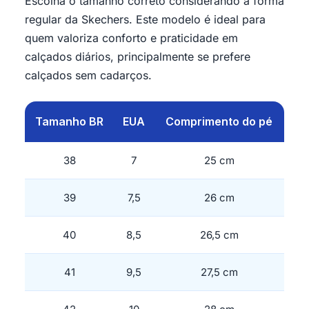
Escolha o tamanho correto considerando a forma
regular da Skechers. Este modelo é ideal para
quem valoriza conforto e praticidade em
calçados diários, principalmente se prefere
calçados sem cadarços.
Tamanho BR
EUA
Comprimento do pé
38
7
25 cm
39
7,5
26 cm
40
8,5
26,5 cm
41
9,5
27,5 cm