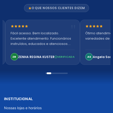
O QUE NOSSOS CLIENTES DIZEM
Nota 5 de 5 estrelas
Nota 5 de 5 es
Fácil acesso. Bem localizado.
Ótimo atendime
Excelente atendimento. Funcionários
variedades de p
instruídos, educados e atenciosos.
Ambiente arejado, espaçoso e
confortável. Perfeito!
ZENHA REGINA KUSTER
Angela Soa
ZR
VERIFICADA
AS
INSTITUCIONAL
Nossas lojas e horários