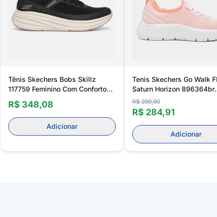
Tênis Skechers Bobs Skillz
Tenis Skechers Go Walk F
117759 Feminino Com Conforto
Saturn Horizon 896364br
Extra
Feminino
R$ 299,90
R$ 348,08
R$ 284,91
Adicionar
Adicionar