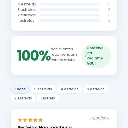
4 estrelas
0
3 estrelas
0
2 estrelas
0
1 estrelas
0
Confiável
100%
dos clientes
via
recomendam
Reclame
este produto
AQUI
Todos
5 estrelas
4 estrelas
3 estrelas
2 estrelas
1 estrela
04/06/2026
Perfeito! Não machuca,