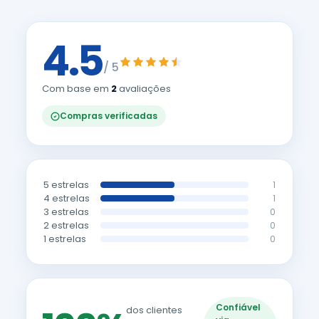
4.5
/ 5
Com base em
2
avaliações
Compras verificadas
5 estrelas
1
4 estrelas
1
3 estrelas
0
2 estrelas
0
1 estrelas
0
Confiável
dos clientes