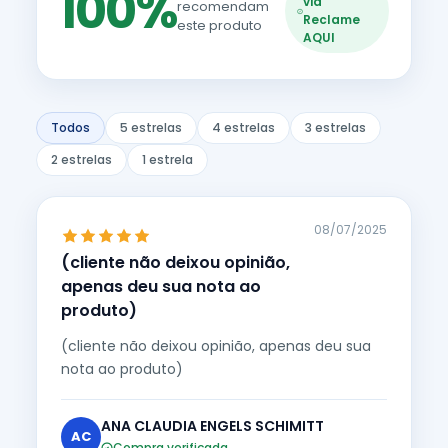
100%
via
recomendam
Reclame
este produto
AQUI
Todos
5 estrelas
4 estrelas
3 estrelas
2 estrelas
1 estrela
08/07/2025
(cliente não deixou opinião,
apenas deu sua nota ao
produto)
(cliente não deixou opinião, apenas deu sua
nota ao produto)
ANA CLAUDIA ENGELS SCHIMITT
AC
Compra verificada