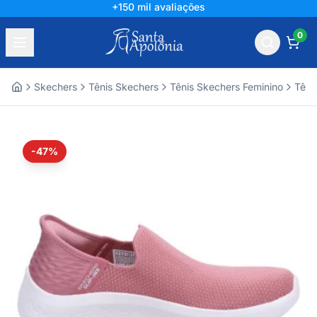
+150 mil avaliações
0
Skechers
Tênis Skechers
Tênis Skechers Feminino
Têni
Home
-47%