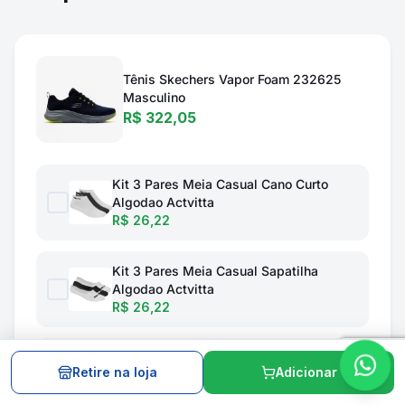
Tênis Skechers Vapor Foam 232625
Masculino
R$ 322,05
Kit 3 Pares Meia Casual Cano Curto
Algodao Actvitta
R$ 26,22
Kit 3 Pares Meia Casual Sapatilha
Algodao Actvitta
R$ 26,22
Sandalia Ortopédica Para Esporão De
Retire na loja
Adicionar
Calcâneo Ortho Pauher Fly Feet Nuvem
Unissex