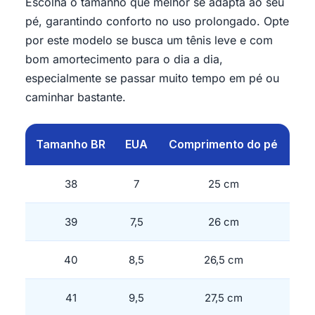
Escolha o tamanho que melhor se adapta ao seu
pé, garantindo conforto no uso prolongado. Opte
por este modelo se busca um tênis leve e com
bom amortecimento para o dia a dia,
especialmente se passar muito tempo em pé ou
caminhar bastante.
Tamanho BR
EUA
Comprimento do pé
38
7
25 cm
39
7,5
26 cm
40
8,5
26,5 cm
41
9,5
27,5 cm