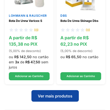
LOHMANN & RAUSCHER
DBS
Bota De Unna Varicex S
Bota De Unna Skinage Dbs
(0)
(0)
A partir de R$
A partir de R$
135,38 no PIX
62,23 no PIX
(5,00% de desconto)
(5,00% de desconto)
ou
R$ 142,50
no cartão
ou
R$ 65,50
no cartão
em
3x
de
R$ 47,50
sem
juros
Adicionar ao Carrinho
Adicionar ao Carrinho
Ver mais produtos