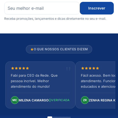
Inscrever
Receba promoções, lançamentos e dicas diretamente no seu e-mail.
O QUE NOSSOS CLIENTES DIZEM
Nota 5 de 5 estrelas
Nota 5 de 5 estrel
Fabi para CEO da Rede. Que
Fácil acesso. Bem loca
pessoa incrível. Melhor
atendimento. Funcionár
atendimento do mundo!
educados e atencioso
arejado, espaçoso e co
Perfeito!
MILENA CAMARGO
ZENHA REGINA K
MC
VERIFICADA
ZR