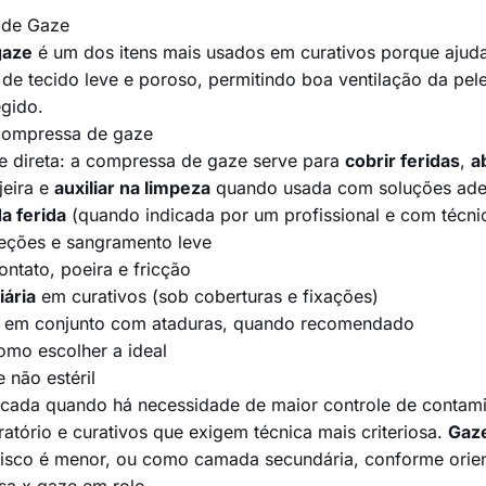
 de Gaze
gaze
é um dos itens mais usados em curativos porque ajud
ta de tecido leve e poroso, permitindo boa ventilação da pe
egido.
 compressa de gaze
e direta: a compressa de gaze serve para
cobrir feridas
,
a
jeira e
auxiliar na limpeza
quando usada com soluções adeq
a ferida
(quando indicada por um profissional e com técn
eções e sangramento leve
ntato, poeira e fricção
ária
em curativos (sob coberturas e fixações)
em conjunto com ataduras, quando recomendado
omo escolher a ideal
 não estéril
icada quando há necessidade de maior controle de contam
atório e curativos que exigem técnica mais criteriosa.
Gaze
risco é menor, ou como camada secundária, conforme orien