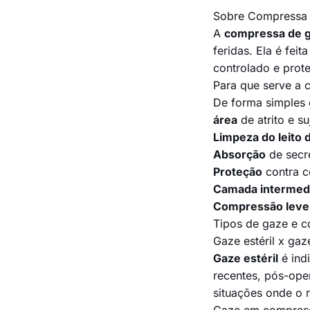
Sobre Compressa
A
compressa de 
feridas. Ela é fei
controlado e prot
Para que serve a
De forma simples 
área
de atrito e su
Limpeza do leito d
Absorção
de secr
Proteção
contra co
Camada intermedi
Compressão leve
Tipos de gaze e c
Gaze estéril x gaze
Gaze estéril
é ind
recentes, pós-oper
situações onde o 