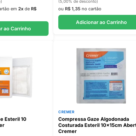
o)
(5,00% de desconto)
artão em
2x
de
R$
ou
R$ 1,35
no cartão
Adicionar ao Carrinho
r ao Carrinho
CREMER
 Esteril 10
Compressa Gaze Algodonada
er
Costurada Esteril 10x15cm Aber
Cremer