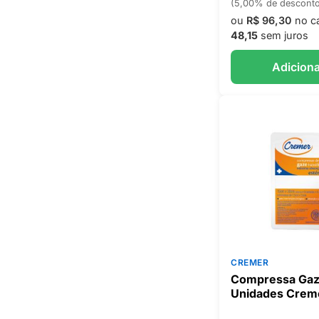
(5,00% de descont
ou
R$ 96,30
no c
48,15
sem juros
Adiciona
CREMER
Compressa Gaze
Unidades Crem