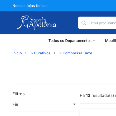
Nossas lojas físicas
Todos os Departamentos
Mobil
Início
Curativos
Compressa Gaze
Filtros
Há
13
resultado(s) 
Fio