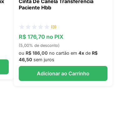
ix
Cinta De Canela Transferência
Paciente Hbb
(0)
R$ 176,70 no PIX
(5,00% de desconto)
ou
R$ 186,00
no cartão em
4x
de
R$
46,50
sem juros
Adicionar ao Carrinho