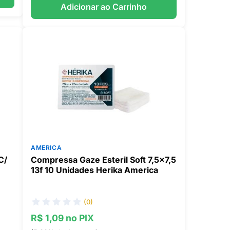
Adicionar ao Carrinho
AMERICA
C/
Compressa Gaze Esteril Soft 7,5x7,5
13f 10 Unidades Herika America
(0)
R$ 1,09 no PIX