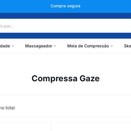
Compra segura
idade
Massageador
Meia de Compressão
Ske
Compressa Gaze
no total