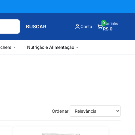
0
Carrinho
BUSCAR
Conta
R$ 0
chers
Nutrição e Alimentação
Ordenar: