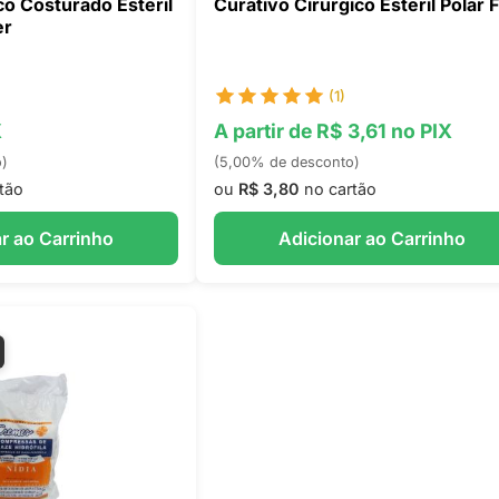
co Costurado Esteril
Curativo Cirurgico Esteril Polar F
er
(1)
X
A partir de R$ 3,61 no PIX
o)
(5,00% de desconto)
tão
ou
R$ 3,80
no cartão
r ao Carrinho
Adicionar ao Carrinho