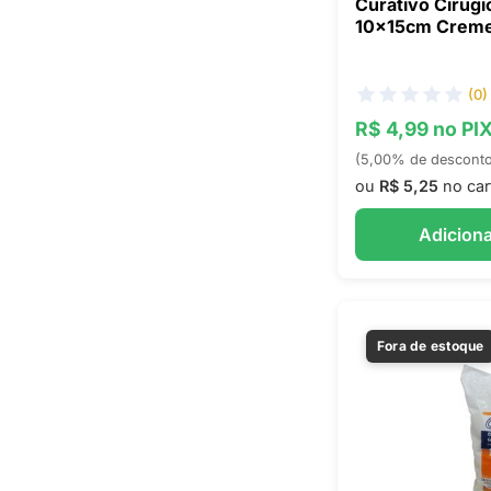
Curativo Cirugi
10x15cm Crem
(0)
R$ 4,99 no PI
(5,00% de descont
ou
R$ 5,25
no car
Adiciona
Fora de estoque