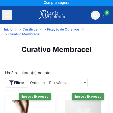
Compra segura
0
Início
Curativos
Fixação de Curativos
Curativo Membracel
Curativo Membracel
Há
2
resultado(s) no total
Filtrar
Ordenar:
Entrega Expressa
Entrega Expressa