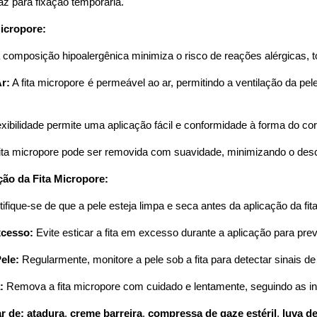
caz para fixação temporária.
icropore:
composição hipoalergênica minimiza o risco de reações alérgicas, 
r:
A fita micropore é permeável ao ar, permitindo a ventilação da p
xibilidade permite uma aplicação fácil e conformidade à forma do co
ita micropore pode ser removida com suavidade, minimizando o desc
ção da Fita Micropore:
ifique-se de que a pele esteja limpa e seca antes da aplicação da fit
xcesso:
Evite esticar a fita em excesso durante a aplicação para prev
ele:
Regularmente, monitore a pele sob a fita para detectar sinais de 
:
Remova a fita micropore com cuidado e lentamente, seguindo as i
ar de:
atadura
,
creme barreira
,
compressa de gaze estéril
,
luva d