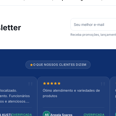
etter
Receba promoções, lançamentos
O QUE NOSSOS CLIENTES DIZEM
relas
Nota 5 de 5 estrelas
localizado.
Ótimo atendimento e variedades de
ento. Funcionários
produtos
os e atenciosos.
 espaçoso e
to!
A KUSTER
Angela Soares
VERIFICADA
AS
VERIFICADA