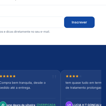
Inscrever
 e dicas diretamente no seu e-mail.
Nota 5 de 5 estrelas
Nota 4 de 5 estrelas
Compra bem tranquila, desde o
tem quase tudo em termos 
pedido até a entrega.
de tratamento prolongado
jane daura da silveira
LUCIA H T GONCALVES
JD
VERIFICADA
LH