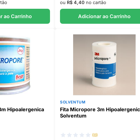
tão
ou
R$ 4,40
no cartão
r ao Carrinho
Adicionar ao Carrinho
SOLVENTUM
 3m Hipoalergenica
Fita Micropore 3m Hipoalergeni
Solventum
(0)