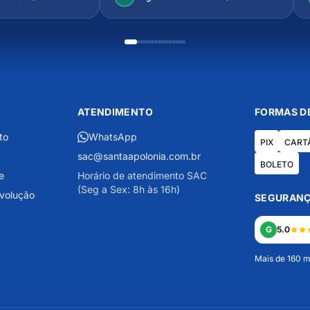
ATENDIMENTO
FORMAS D
to
WhatsApp
PIX
CART
sac@santaapolonia.com.br
BOLETO
e
Horário de atendimento SAC
(Seg a Sex: 8h às 16h)
evolução
SEGURANÇ
G
5.0
Mais de 160 m