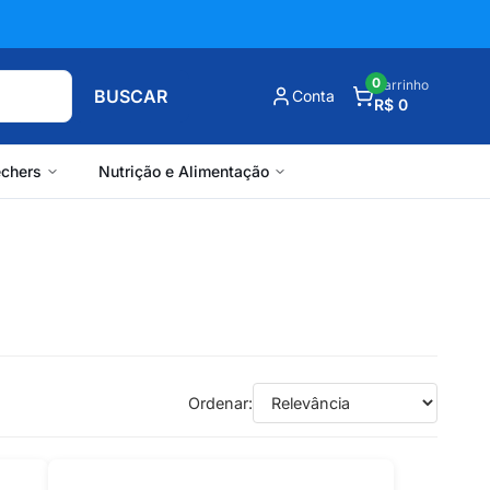
0
Carrinho
BUSCAR
Conta
R$ 0
chers
Nutrição e Alimentação
Ordenar: