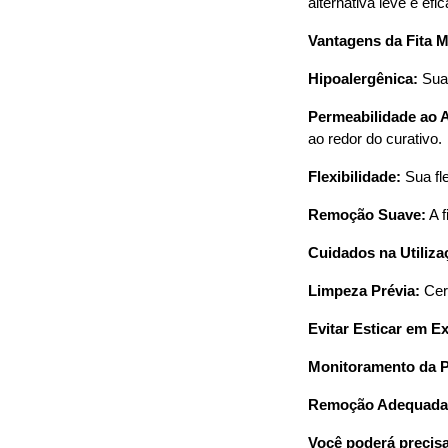
alternativa leve e efi
Vantagens da Fita M
Hipoalergênica:
Sua 
Permeabilidade ao A
ao redor do curativo.
Flexibilidade:
Sua fle
Remoção Suave:
A f
Cuidados na Utiliza
Limpeza Prévia:
Cert
Evitar Esticar em E
Monitoramento da P
Remoção Adequada
Você poderá precis