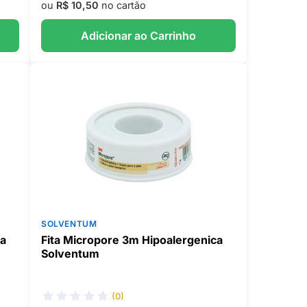
ou
R$ 10,50
no cartão
Adicionar ao Carrinho
SOLVENTUM
ca
Fita Micropore 3m Hipoalergenica
Solventum
(0)