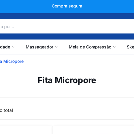
Compra segura
idade
Massageador
Meia de Compressão
Ske
ta Micropore
Fita Micropore
o total