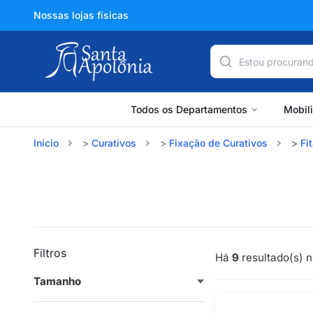
Nossas lojas físicas
Todos os Departamentos
Mobil
Início
Curativos
Fixação de Curativos
Fi
Filtros
Há
9
resultado(s) n
Tamanho