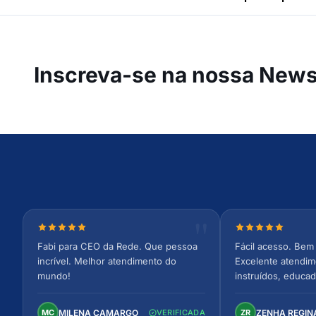
Inscreva-se na
nossa Newsl
Nota 5 de 5 estrelas
Nota 5 de 5 est
Fabi para CEO da Rede. Que pessoa
Fácil acesso. Bem 
incrível. Melhor atendimento do
Excelente atendim
mundo!
instruídos, educad
Ambiente arejado,
confortável. Perfei
MILENA CAMARGO
ZENHA REGIN
MC
VERIFICADA
ZR