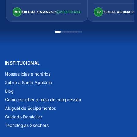
arejado, espaçoso e co
Perfeito!
MILENA CAMARGO
ZENHA REGINA K
MC
VERIFICADA
ZR
INSTITUCIONAL
Nossas lojas e horários
Sobre a Santa Apolônia
Blog
Como escolher a meia de compressão
Aluguel de Equipamentos
Cuidado Domiciliar
Tecnologias Skechers