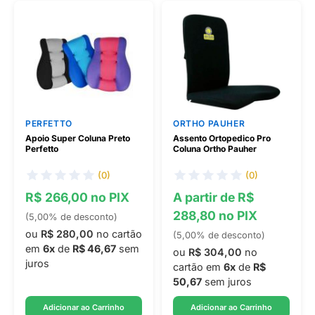
PERFETTO
ORTHO PAUHER
Apoio Super Coluna Preto
Assento Ortopedico Pro
Perfetto
Coluna Ortho Pauher
(0)
(0)
R$ 266,00 no PIX
A partir de R$
288,80 no PIX
(5,00% de desconto)
ou
R$ 280,00
no cartão
(5,00% de desconto)
em
6x
de
R$ 46,67
sem
ou
R$ 304,00
no
juros
cartão em
6x
de
R$
50,67
sem juros
Adicionar ao Carrinho
Adicionar ao Carrinho