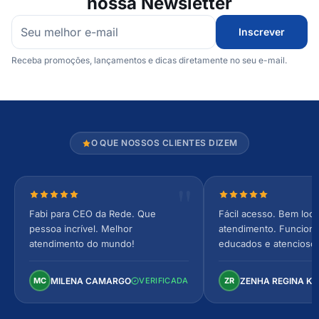
nossa Newsletter
Inscrever
Receba promoções, lançamentos e dicas diretamente no seu e-mail.
O QUE NOSSOS CLIENTES DIZEM
Nota 5 de 5 estrelas
Nota 5 de 5 estrel
Fabi para CEO da Rede. Que
Fácil acesso. Bem loca
pessoa incrível. Melhor
atendimento. Funcionár
atendimento do mundo!
educados e atencioso
arejado, espaçoso e co
Perfeito!
MILENA CAMARGO
ZENHA REGINA K
MC
VERIFICADA
ZR