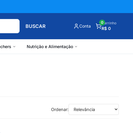
0
Carrinho
BUSCAR
Conta
R$ 0
chers
Nutrição e Alimentação
Ordenar: