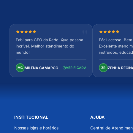
Nota 5 de 5 estrelas
Nota 5 de 5 est
Fabi para CEO da Rede. Que pessoa
Fácil acesso. Bem 
incrível. Melhor atendimento do
Excelente atendim
mundo!
instruídos, educad
Ambiente arejado,
confortável. Perfei
MILENA CAMARGO
ZENHA REGIN
MC
VERIFICADA
ZR
INSTITUCIONAL
AJUDA
Nossas lojas e horários
Central de Atendimen