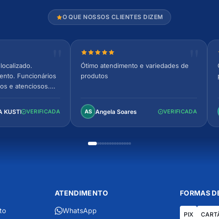
O QUE NOSSOS CLIENTES DIZEM
relas
Nota 5 de 5 estrelas
localizado.
Ótimo atendimento e variedades de
ento. Funcionários
produtos
os e atenciosos.
 espaçoso e
to!
A KUSTER
Angela Soares
VERIFICADA
AS
VERIFICADA
ATENDIMENTO
FORMAS D
to
WhatsApp
PIX
CART