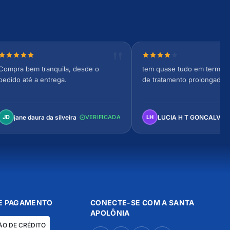
Nota 5 de 5 estrelas
Nota 4 de 5 estrelas
Compra bem tranquila, desde o
tem quase tudo em termos 
pedido até a entrega.
de tratamento prolongado
jane daura da silveira
LUCIA H T GONCALVES
JD
VERIFICADA
LH
E PAGAMENTO
CONECTE-SE COM A SANTA
APOLÔNIA
ÃO DE CRÉDITO