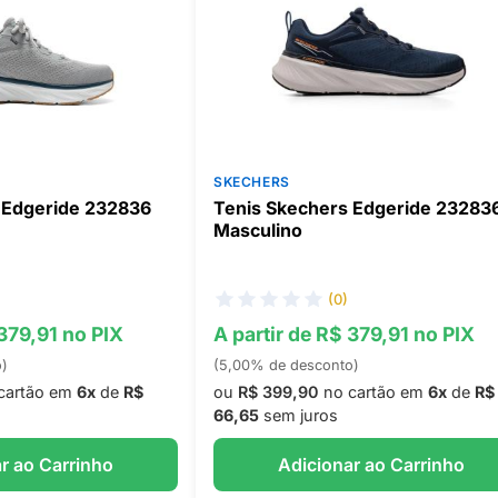
SKECHERS
 Edgeride 232836
Tenis Skechers Edgeride 23283
Masculino
(0)
 379,91 no PIX
A partir de R$ 379,91 no PIX
o)
(5,00% de desconto)
cartão em
6x
de
R$
ou
R$ 399,90
no cartão em
6x
de
R$
66,65
sem juros
r ao Carrinho
Adicionar ao Carrinho