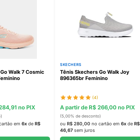
SKECHERS
 Go Walk 7 Cosmic
Tênis Skechers Go Walk Joy
Feminino
896365br Feminino
(4)
 284,91 no PIX
A partir de R$ 266,00 no PIX
o)
(5,00% de desconto)
cartão em
6x
de
R$
ou
R$ 280,00
no cartão em
6x
de
R$
46,67
sem juros