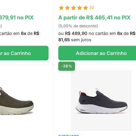
(1)
 379,91 no PIX
A partir de R$ 465,41 no PIX
o)
(5,00% de desconto)
cartão em
6x
de
R$
ou
R$ 489,90
no cartão em
6x
de
R$
81,65
sem juros
r ao Carrinho
Adicionar ao Carrinho
-28%