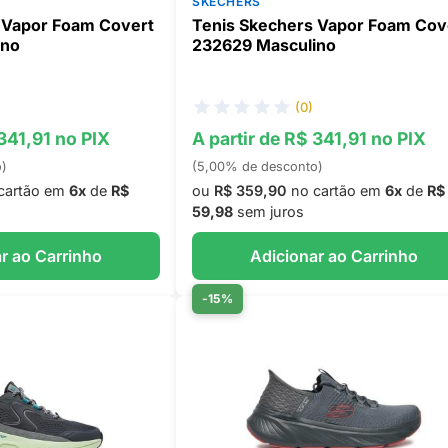
SKECHERS
 Vapor Foam Covert
Tenis Skechers Vapor Foam Cov
ino
232629 Masculino
(0)
 341,91 no PIX
A partir de R$ 341,91 no PIX
o)
(5,00% de desconto)
cartão em
6x
de
R$
ou
R$ 359,90
no cartão em
6x
de
R$
59,98
sem juros
r ao Carrinho
Adicionar ao Carrinho
-15%