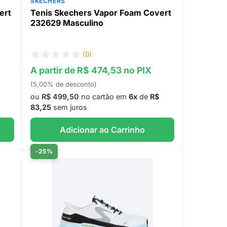
SKECHERS
ert
Tenis Skechers Vapor Foam Covert
232629 Masculino
(0)
A partir de R$ 474,53 no PIX
(5,00% de desconto)
ou
R$ 499,50
no cartão em
6x
de
R$
83,25
sem juros
Adicionar ao Carrinho
-25%