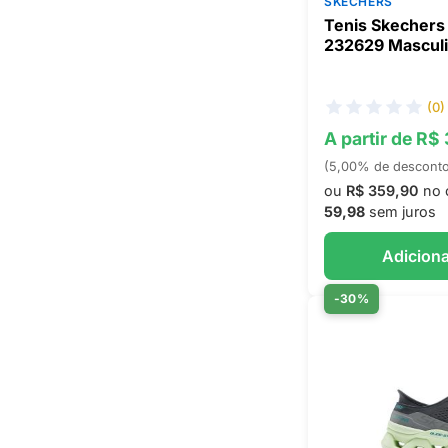
SKECHERS
Tenis Skechers
232629 Mascul
(0)
A partir de R$
(5,00% de descont
ou
R$ 359,90
no 
59,98
sem juros
Adiciona
-30%