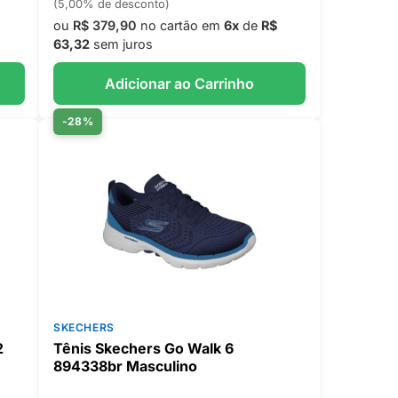
(5,00% de desconto)
ou
R$ 379,90
no cartão em
6x
de
R$
63,32
sem juros
Adicionar ao Carrinho
-28%
SKECHERS
2
Tênis Skechers Go Walk 6
894338br Masculino