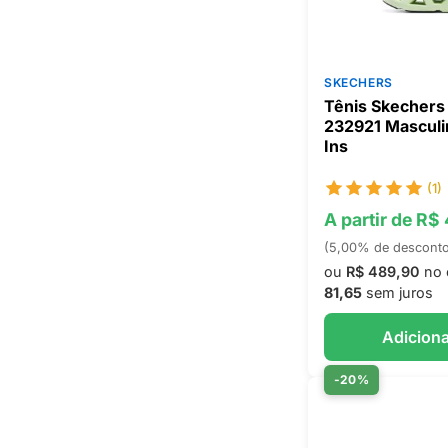
SKECHERS
Tênis Skechers 
232921 Masculi
Ins
(1)
A partir de R$
(5,00% de descont
ou
R$ 489,90
no 
81,65
sem juros
Adiciona
-20%