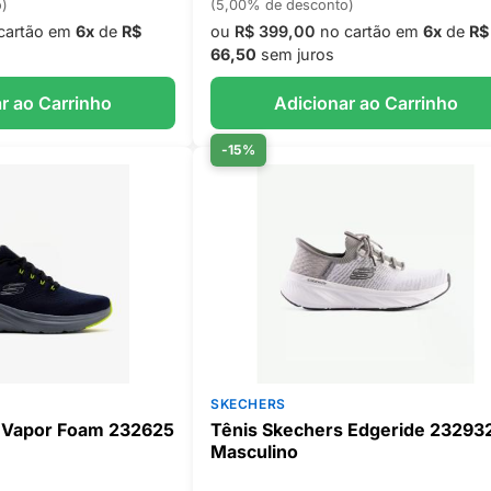
o)
(5,00% de desconto)
cartão em
6x
de
R$
ou
R$ 399,00
no cartão em
6x
de
R$
66,50
sem juros
r ao Carrinho
Adicionar ao Carrinho
-15%
SKECHERS
 Vapor Foam 232625
Tênis Skechers Edgeride 23293
Masculino