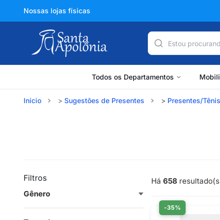
Nossas lojas físicas
Todos os Departamentos
Mobil
Início
Sugestões de Presentes
Presentes/Têni
Filtros
Há
658
resultado(s)
Gênero
-35%