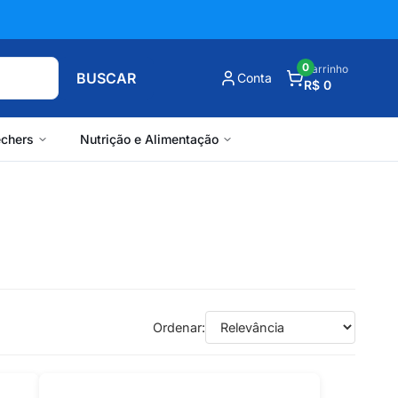
0
Carrinho
BUSCAR
Conta
R$ 0
chers
Nutrição e Alimentação
Ordenar: