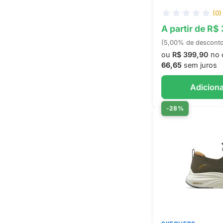
(0)
A partir de R$
(5,00% de descont
ou
R$ 399,90
no 
66,65
sem juros
Adiciona
-28%