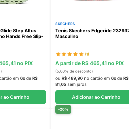
SKECHERS
Glide Step Altus
Tenis Skechers Edgeride 23293
no Hands Free Slip-
Masculino
(1)
 465,41 no PIX
A partir de R$ 465,41 no PIX
o)
(5,00% de desconto)
cartão em
6x
de
R$
ou
R$ 489,90
no cartão em
6x
de
R$
81,65
sem juros
r ao Carrinho
Adicionar ao Carrinho
-20%