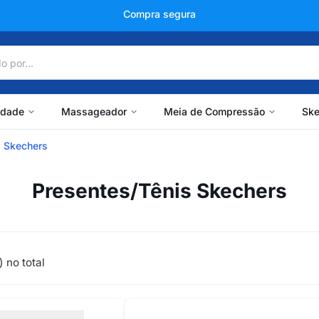
+150 mil avaliações
idade
Massageador
Meia de Compressão
Ske
s Skechers
Presentes/Tênis Skechers
 no total