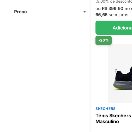
(5,00% de descont
ou
R$ 399,90
no 
Preço
66,65
sem juros
Adiciona
-20%
SKECHERS
Tênis Skechers
Masculino