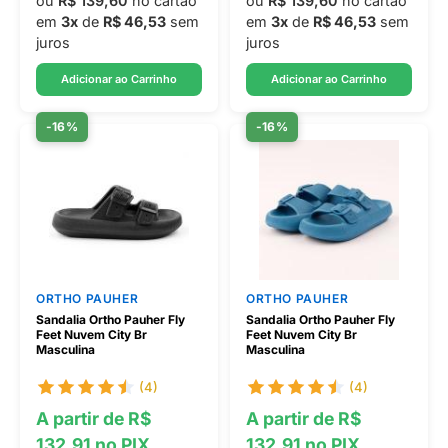
ou
R$ 139,60
no cartão
ou
R$ 139,60
no cartão
em
3x
de
R$ 46,53
sem
em
3x
de
R$ 46,53
sem
juros
juros
Adicionar ao Carrinho
Adicionar ao Carrinho
-16%
-16%
ORTHO PAUHER
ORTHO PAUHER
Sandalia Ortho Pauher Fly
Sandalia Ortho Pauher Fly
Feet Nuvem City Br
Feet Nuvem City Br
Masculina
Masculina
(4)
(4)
A partir de R$
A partir de R$
132,91 no PIX
132,91 no PIX