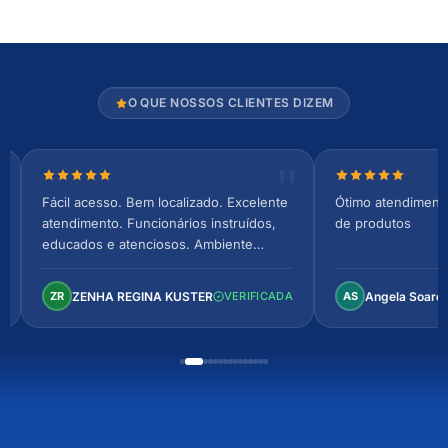
O QUE NOSSOS CLIENTES DIZEM
Nota 5 de 5 estrelas
Nota 5 de 5 es
Fácil acesso. Bem localizado. Excelente
Ótimo atendiment
atendimento. Funcionários instruídos,
de produtos
educados e atenciosos. Ambiente
arejado, espaçoso e confortável.
Perfeito!
ZENHA REGINA KUSTER
Angela Soare
ZR
VERIFICADA
AS