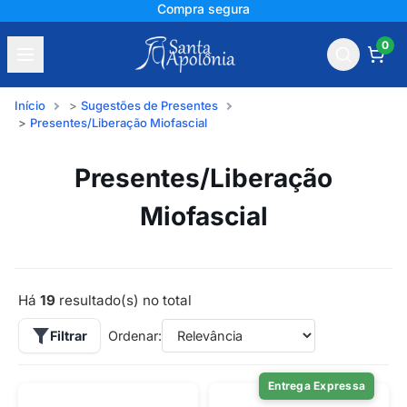
+150 mil avaliações
0
Início
Sugestões de Presentes
Presentes/Liberação Miofascial
Presentes/Liberação
Miofascial
Há
19
resultado(s) no total
Filtrar
Ordenar:
Entrega Expressa