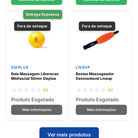
Entrega Expressa
Fora de estoque
Fora de estoque
SIXPLUS
LIVEUP
Bola Massagem Liberacao
Bastao Massageador
Miofascial 50mm Sixplus
Desmontavel Liveup
(0)
(0)
Produto Esgotado
Produto Esgotado
Mais Informações
Mais Informações
Ver mais produtos