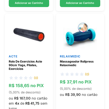
Adicionar ao Carrinho
Adicionar ao Carrinho
ACTE
RELAXMEDIC
Rolo De Exercicios Acte
Massageador Rollpress
90cm Yoga, Pilates,
Relaxmedic
Exercícios
(0)
(0)
R$ 37,91 no PIX
R$ 158,65 no PIX
(5,00% de desconto)
(5,00% de desconto)
ou
R$ 39,90
no cartão
ou
R$ 167,00
no cartão
em
4x
de
R$ 41,75
sem
juros