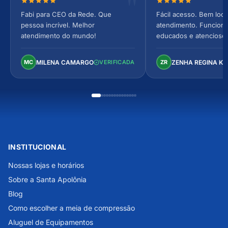
Nota 5 de 5 estrelas
Nota 5 de 5 estrel
Fabi para CEO da Rede. Que
Fácil acesso. Bem loca
pessoa incrível. Melhor
atendimento. Funcionár
atendimento do mundo!
educados e atencioso
arejado, espaçoso e co
Perfeito!
MILENA CAMARGO
ZENHA REGINA K
MC
VERIFICADA
ZR
INSTITUCIONAL
Nossas lojas e horários
Sobre a Santa Apolônia
Blog
Como escolher a meia de compressão
Aluguel de Equipamentos