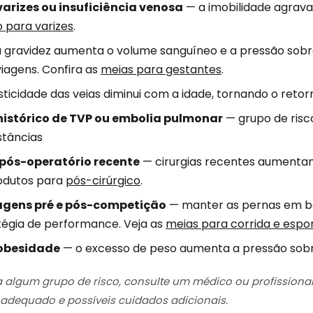
arizes ou insuficiência venosa
— a imobilidade agrava
 para varizes
.
 gravidez aumenta o volume sanguíneo e a pressão sobre 
agens. Confira as
meias para gestantes
.
sticidade das veias diminui com a idade, tornando o reto
istórico de TVP ou embolia pulmonar
— grupo de risc
istâncias
pós-operatório recente
— cirurgias recentes aumentam 
odutos para
pós-cirúrgico
.
agens pré e pós-competição
— manter as pernas em bo
tégia de performance. Veja as
meias para corrida e espo
obesidade
— o excesso de peso aumenta a pressão sobre
 algum grupo de risco, consulte um médico ou profissional d
dequado e possíveis cuidados adicionais.