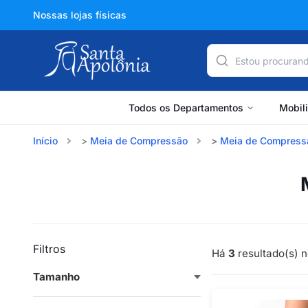
Nossas lojas físicas
Todos os Departamentos
Mobil
Início
Meia de Compressão
Meia de Compress
Filtros
Há
3
resultado(s) n
Tamanho