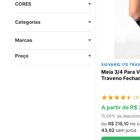
CORES
Categorias
Marcas
Preço
SIGVARIS 170 TRA
Meia 3/4 Para V
Traveno Fechad
(3)
A partir de R$
(5,00% de descont
ou
R$ 218,10
no c
43,62
sem juros