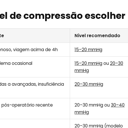
el de compressão escolher
te
Nível recomendado
enoso, viagem acima de 4h
15–20 mmHg
edema ocasional
15–20 mmHg
ou
20–30
mmHg
as a avançadas, insuficiência
20–30 mmHg
P, pós-operatório recente
20–30 mmHg ou
30–40
mmHg
20–30 mmHg (modelo