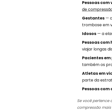
Pessoas com v
de compressão
Gestantes
— a
trombose em vi
Idosos
— a ela
Pessoas com h
viajar longas d
Pacientes em 
também os pr
Atletas em vi
parte da estra
Pessoas com 
Se você pertence a
compressão mais a