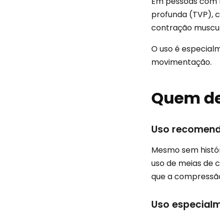
Em pessoas com m
profunda (TVP), 
contração muscul
O uso é especial
movimentação.
Quem de
Uso recomend
Mesmo sem históri
uso de meias de 
que a compressão
Uso especialm