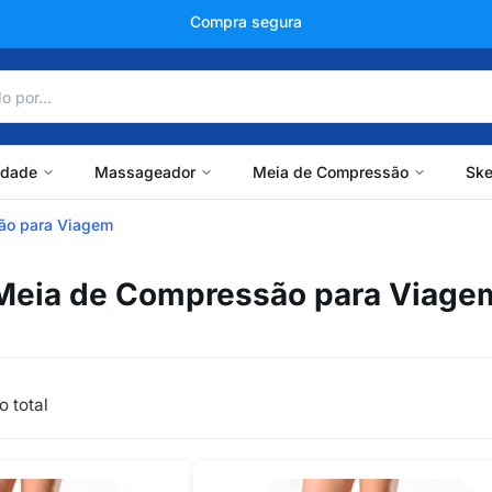
+150 mil avaliações
idade
Massageador
Meia de Compressão
Ske
ão para Viagem
Meia de Compressão para Viage
o total