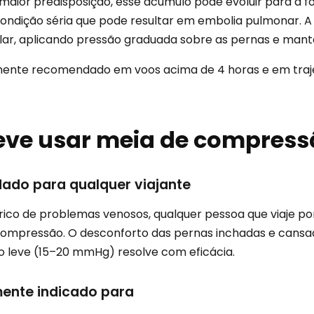
aior predisposição, esse acúmulo pode evoluir para a 
condição séria que pode resultar em embolia pulmonar. 
ar, aplicando pressão graduada sobre as pernas e mant
mente recomendado em voos acima de 4 horas e em traje
ve usar meia de compress
ado para qualquer viajante
co de problemas venosos, qualquer pessoa que viaje por
compressão. O desconforto das pernas inchadas e can
 leve (15–20 mmHg) resolve com eficácia.
ente indicado para