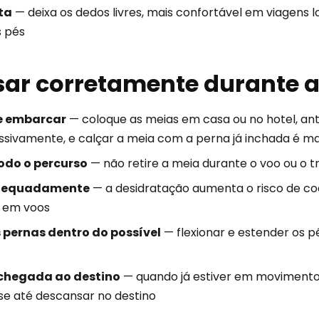
ta
— deixa os dedos livres, mais confortável em viagen
s pés
ar corretamente durante 
de embarcar
— coloque as meias em casa ou no hotel, ant
sivamente, e calçar a meia com a perna já inchada é mais
odo o percurso
— não retire a meia durante o voo ou o t
adequadamente
— a desidratação aumenta o risco de co
 em voos
pernas dentro do possível
— flexionar e estender os p
 chegada ao destino
— quando já estiver em movimento 
use até descansar no destino