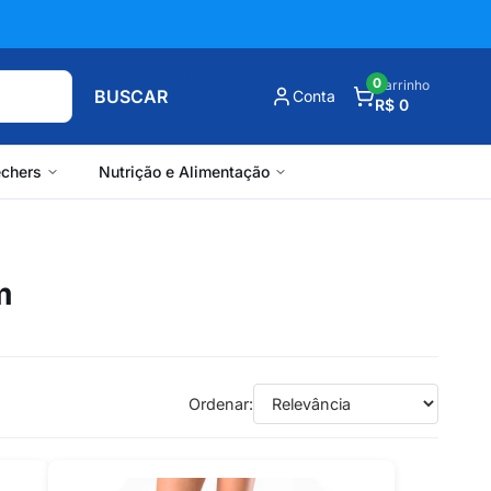
0
Carrinho
BUSCAR
Conta
R$ 0
chers
Nutrição e Alimentação
m
Ordenar: