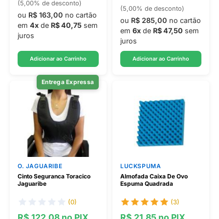
(5,00% de desconto)
(5,00% de desconto)
ou
R$ 163,00
no cartão
ou
R$ 285,00
no cartão
em
4x
de
R$ 40,75
sem
em
6x
de
R$ 47,50
sem
juros
juros
Adicionar ao Carrinho
Adicionar ao Carrinho
Entrega Expressa
O. JAGUARIBE
LUCKSPUMA
Cinto Seguranca Toracico
Almofada Caixa De Ovo
Jaguaribe
Espuma Quadrada
(0)
(3)
R$ 122,08 no PIX
R$ 21,85 no PIX