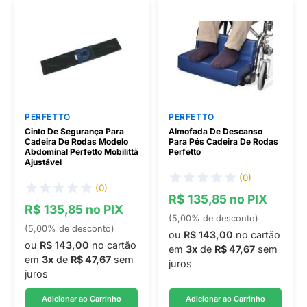
PERFETTO
PERFETTO
Cinto De Segurança Para
Almofada De Descanso
Cadeira De Rodas Modelo
Para Pés Cadeira De Rodas
Abdominal Perfetto Mobilittà
Perfetto
Ajustável
(0)
(0)
R$ 135,85 no PIX
R$ 135,85 no PIX
(5,00% de desconto)
(5,00% de desconto)
ou
R$ 143,00
no cartão
ou
R$ 143,00
no cartão
em
3x
de
R$ 47,67
sem
em
3x
de
R$ 47,67
sem
juros
juros
Adicionar ao Carrinho
Adicionar ao Carrinho