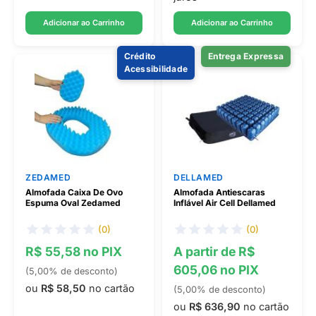
Adicionar ao Carrinho
Adicionar ao Carrinho
Crédito
Entrega Expressa
Acessibilidade
ZEDAMED
DELLAMED
Almofada Caixa De Ovo
Almofada Antiescaras
Espuma Oval Zedamed
Inflável Air Cell Dellamed
(0)
(0)
R$ 55,58 no PIX
A partir de R$
605,06 no PIX
(5,00% de desconto)
ou
R$ 58,50
no cartão
(5,00% de desconto)
ou
R$ 636,90
no cartão