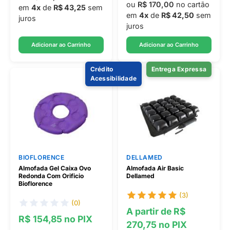
ou
R$ 170,00
no cartão
em
4x
de
R$ 43,25
sem
em
4x
de
R$ 42,50
sem
juros
juros
Adicionar ao Carrinho
Adicionar ao Carrinho
Crédito
Entrega Expressa
Acessibilidade
BIOFLORENCE
DELLAMED
Almofada Gel Caixa Ovo
Almofada Air Basic
Redonda Com Orificio
Dellamed
Bioflorence
(3)
(0)
A partir de R$
R$ 154,85 no PIX
270,75 no PIX