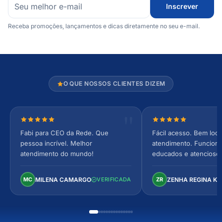
Inscrever
Receba promoções, lançamentos e dicas diretamente no seu e-mail.
O QUE NOSSOS CLIENTES DIZEM
Nota 5 de 5 estrelas
Nota 5 de 5 estrel
Fabi para CEO da Rede. Que
Fácil acesso. Bem loca
pessoa incrível. Melhor
atendimento. Funcionár
atendimento do mundo!
educados e atencioso
arejado, espaçoso e co
Perfeito!
MILENA CAMARGO
ZENHA REGINA K
MC
VERIFICADA
ZR