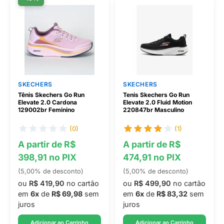
SKECHERS
SKECHERS
Tênis Skechers Go Run
Tenis Skechers Go Run
Elevate 2.0 Cardona
Elevate 2.0 Fluid Motion
129002br Feminino
220847br Masculino
(0)
(1)
A partir de R$
A partir de R$
398,91 no PIX
474,91 no PIX
(5,00% de desconto)
(5,00% de desconto)
ou
R$ 419,90
no cartão
ou
R$ 499,90
no cartão
em
6x
de
R$ 69,98
sem
em
6x
de
R$ 83,32
sem
juros
juros
Adicionar ao Carrinho
Adicionar ao Carrinho