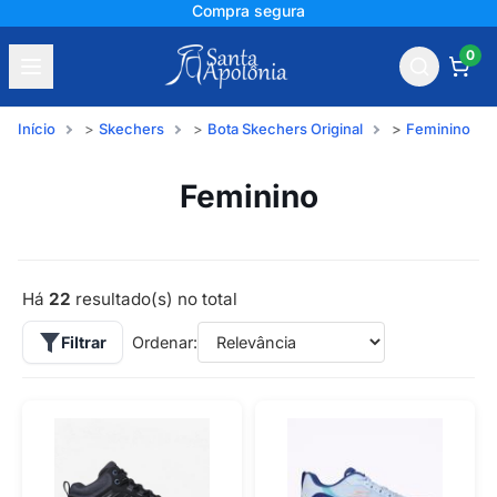
+150 mil avaliações
0
Início
Skechers
Bota Skechers Original
Feminino
Feminino
Há
22
resultado(s) no total
Filtrar
Ordenar: