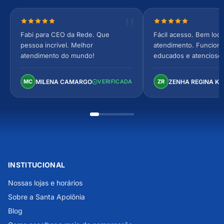
Nota 5 de 5 estrelas
Nota 5 de 5 estrel
Fabi para CEO da Rede. Que
Fácil acesso. Bem loca
pessoa incrível. Melhor
atendimento. Funcionár
atendimento do mundo!
educados e atencioso
arejado, espaçoso e co
Perfeito!
MILENA CAMARGO
ZENHA REGINA K
MC
VERIFICADA
ZR
INSTITUCIONAL
Nossas lojas e horários
Sobre a Santa Apolônia
Blog