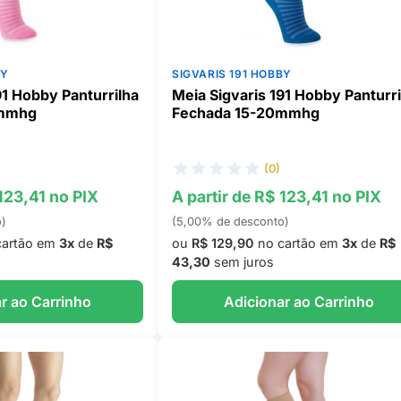
BY
SIGVARIS 191 HOBBY
91 Hobby Panturrilha
Meia Sigvaris 191 Hobby Panturri
0mmhg
Fechada 15-20mmhg
(0)
 123,41 no PIX
A partir de R$ 123,41 no PIX
o)
(5,00% de desconto)
cartão em
3x
de
R$
ou
R$ 129,90
no cartão em
3x
de
R$
43,30
sem juros
r ao Carrinho
Adicionar ao Carrinho