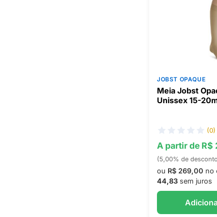
JOBST OPAQUE
Meia Jobst Opaq
Unissex 15-20
(0)
A partir de R$
(5,00% de descont
ou
R$ 269,00
no 
44,83
sem juros
Adiciona