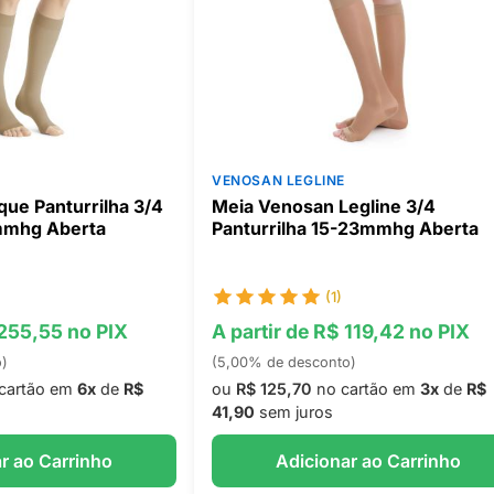
VENOSAN LEGLINE
ue Panturrilha 3/4
Meia Venosan Legline 3/4
mmhg Aberta
Panturrilha 15-23mmhg Aberta
(1)
 255,55 no PIX
A partir de R$ 119,42 no PIX
o)
(5,00% de desconto)
cartão em
6x
de
R$
ou
R$ 125,70
no cartão em
3x
de
R$
41,90
sem juros
r ao Carrinho
Adicionar ao Carrinho