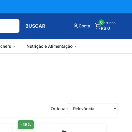
0
Carrinho
BUSCAR
Conta
R$ 0
chers
Nutrição e Alimentação
Ordenar:
-49%