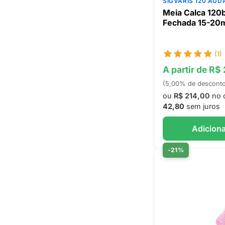
SIGVARIS 120 AUD
Meia Calca 120
Fechada 15-2
(1)
A partir de R$
(5,00% de descont
ou
R$ 214,00
no 
42,80
sem juros
Adiciona
-21%