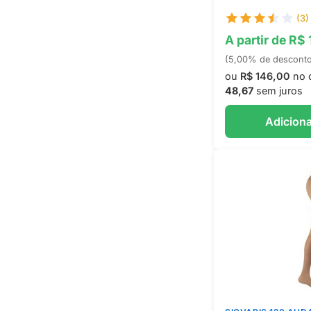
(3)
A partir de R$
(5,00% de descont
ou
R$ 146,00
no 
48,67
sem juros
Adiciona