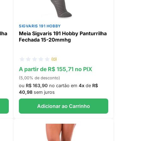
SIGVARIS 191 HOBBY
lha
Meia Sigvaris 191 Hobby Panturrilha
Fechada 15-20mmhg
(0)
A partir de R$ 155,71 no PIX
(5,00% de desconto)
ou
R$ 163,90
no cartão em
4x
de
R$
40,98
sem juros
Adicionar ao Carrinho