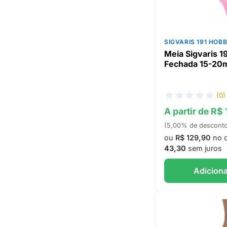
SIGVARIS 191 HOB
Meia Sigvaris 1
Fechada 15-2
(0)
A partir de R$
(5,00% de descont
ou
R$ 129,90
no 
43,30
sem juros
Adiciona