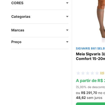
CORES
Categorias
Marcas
Preço
SIGVARIS 861 SE
Meia Sigvaris 3
Comfort 15-2
(0)
A partir de R$ 
(5,00% de descont
ou
R$ 291,70
no c
48,62
sem juros