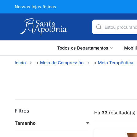
Nossas lojas físicas
Todos os Departamentos
Mobil
Início
Meia de Compressão
Meia Terapêutica
Filtros
Há
33
resultado(s) 
Tamanho