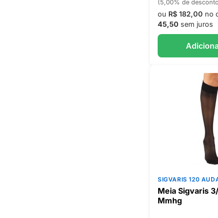
(5,00% de descont
ou
R$ 182,00
no 
45,50
sem juros
Adiciona
SIGVARIS 120 AUD
Meia Sigvaris 
Mmhg