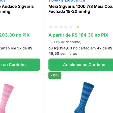
ACE
SIGVARIS 120 AUDACE
b Audace Sigvaris
Meia Sigvaris 120b 7/8 Meia Cox
0mmhg
Fechada 15-20mmhg
(0)
 203,30 no PIX
A partir de R$ 184,30 no PIX
o)
(5,00% de desconto)
cartão em
5x
de
R$
ou
R$ 194,00
no cartão em
4x
de
R$
48,50
sem juros
r ao Carrinho
Adicionar ao Carrinho
-15%