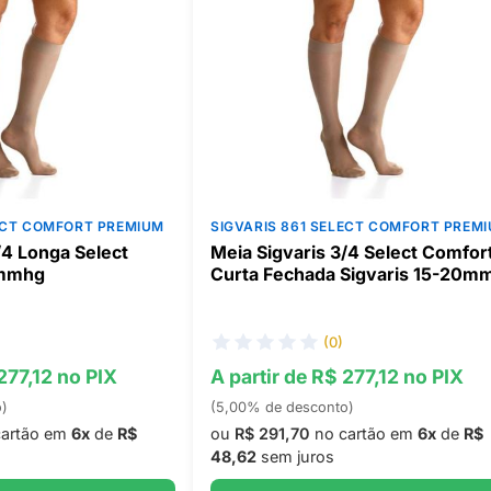
LECT COMFORT PREMIUM
SIGVARIS 861 SELECT COMFORT PREM
/4 Longa Select
Meia Sigvaris 3/4 Select Comfor
0mmhg
Curta Fechada Sigvaris 15-20m
(0)
277,12 no PIX
A partir de R$ 277,12 no PIX
o)
(5,00% de desconto)
artão em
6x
de
R$
ou
R$ 291,70
no cartão em
6x
de
R$
48,62
sem juros