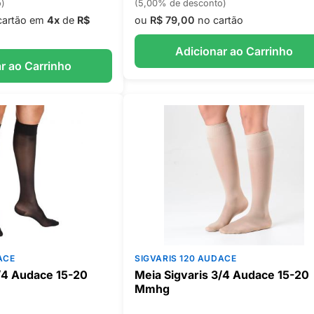
o)
(5,00% de desconto)
cartão em
4x
de
R$
ou
R$ 79,00
no cartão
Adicionar ao Carrinho
r ao Carrinho
ACE
SIGVARIS 120 AUDACE
3/4 Audace 15-20
Meia Sigvaris 3/4 Audace 15-20
Mmhg