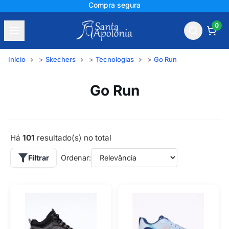
+150 mil avaliações
0
Início
Skechers
Tecnologias
Go Run
Go Run
Há
101
resultado(s) no total
Filtrar
Ordenar: