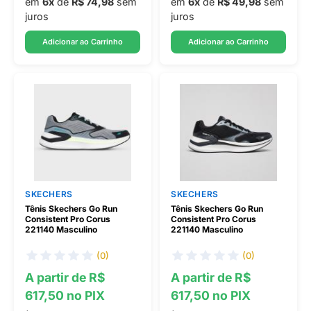
em
6x
de
R$ 74,98
sem
em
6x
de
R$ 49,98
sem
juros
juros
Adicionar ao Carrinho
Adicionar ao Carrinho
SKECHERS
SKECHERS
Tênis Skechers Go Run
Tênis Skechers Go Run
Consistent Pro Corus
Consistent Pro Corus
221140 Masculino
221140 Masculino
(0)
(0)
A partir de R$
A partir de R$
617,50 no PIX
617,50 no PIX