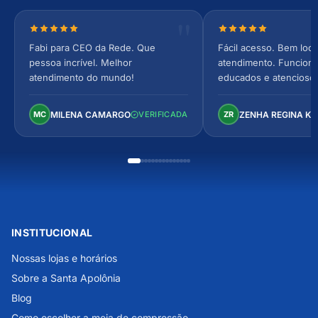
Nota 5 de 5 estrelas
Nota 5 de 5 estrel
Fabi para CEO da Rede. Que
Fácil acesso. Bem loca
pessoa incrível. Melhor
atendimento. Funcionár
atendimento do mundo!
educados e atencioso
arejado, espaçoso e co
Perfeito!
MILENA CAMARGO
ZENHA REGINA K
MC
VERIFICADA
ZR
INSTITUCIONAL
Nossas lojas e horários
Sobre a Santa Apolônia
Blog
Como escolher a meia de compressão