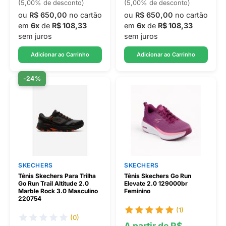
(5,00% de desconto)
(5,00% de desconto)
ou
R$ 650,00
no cartão
ou
R$ 650,00
no cartão
em
6x
de
R$ 108,33
em
6x
de
R$ 108,33
sem juros
sem juros
Adicionar ao Carrinho
Adicionar ao Carrinho
-24%
SKECHERS
SKECHERS
Tênis Skechers Para Trilha
Tênis Skechers Go Run
Go Run Trail Altitude 2.0
Elevate 2.0 129000br
Marble Rock 3.0 Masculino
Feminino
220754
(1)
(0)
A partir de R$