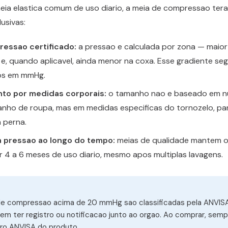
eia elastica comum de uso diario, a meia de compressao tera
lusivas:
ressao certificado:
a pressao e calculada por zona — maior
 e, quando aplicavel, ainda menor na coxa. Esse gradiente s
os em mmHg.
to por medidas corporais:
o tamanho nao e baseado em 
nho de roupa, mas em medidas especificas do tornozelo, pan
 perna.
 pressao ao longo do tempo:
meias de qualidade mantem o
r 4 a 6 meses de uso diario, mesmo apos multiplas lavagens.
s de compressao acima de 20 mmHg sao classificadas pela ANVI
em ter registro ou notificacao junto ao orgao. Ao comprar, sempr
ro ANVISA do produto.