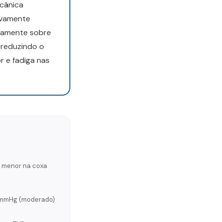
ecânica
ivamente
etamente sobre
 reduzindo o
r e fadiga nas
, menor na coxa
2 mmHg (moderado)