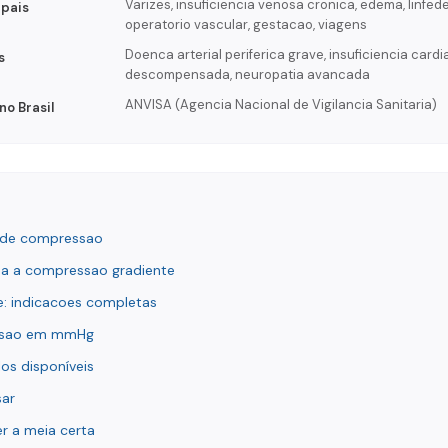
Varizes, insuficiencia venosa cronica, edema, linfed
ipais
operatorio vascular, gestacao, viagens
Doenca arterial periferica grave, insuficiencia card
s
descompensada, neuropatia avancada
ANVISA (Agencia Nacional de Vigilancia Sanitaria)
o Brasil
 de compressao
a a compressao gradiente
e: indicacoes completas
essao em mmHg
os disponíveis
ar
r a meia certa