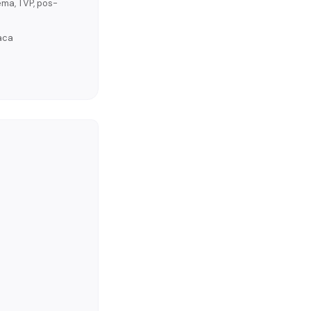
ema, TVP, pos-
iaca