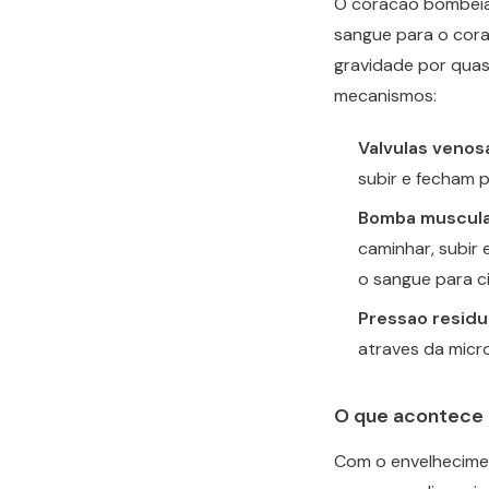
O coracao bombeia 
sangue para o cora
gravidade por quas
mecanismos:
Valvulas venos
subir e fecham p
Bomba muscular
caminhar, subir
o sangue para c
Pressao residua
atraves da micr
O que acontece
Com o envelhecimen