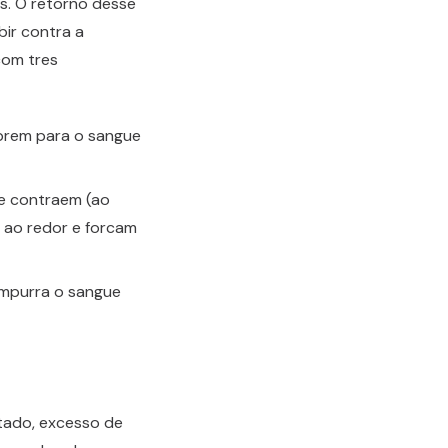
s. O retorno desse
bir contra a
com tres
abrem para o sangue
e contraem (ao
s ao redor e forcam
empurra o sangue
tado, excesso de