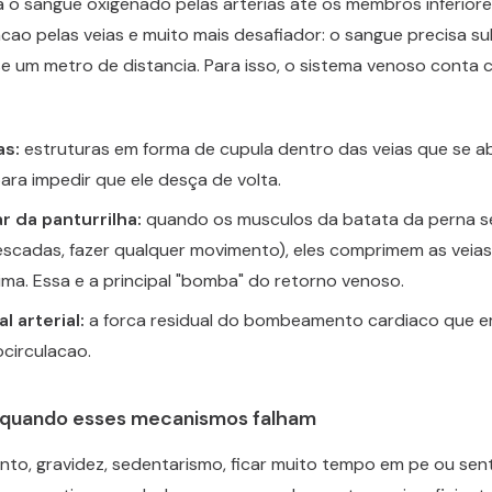
o sangue oxigenado pelas arterias ate os membros inferiore
cao pelas veias e muito mais desafiador: o sangue precisa su
e um metro de distancia. Para isso, o sistema venoso conta 
as:
estruturas em forma de cupula dentro das veias que se 
ara impedir que ele desça de volta.
 da panturrilha:
quando os musculos da batata da perna s
 escadas, fazer qualquer movimento), eles comprimem as veia
ima. Essa e a principal "bomba" do retorno venoso.
l arterial:
a forca residual do bombeamento cardiaco que 
ocirculacao.
 quando esses mecanismos falham
to, gravidez, sedentarismo, ficar muito tempo em pe ou sen