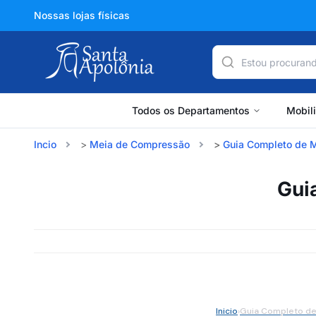
Nossas lojas físicas
Todos os Departamentos
Mobil
Incio
Meia de Compressão
Guia Completo de 
Gui
Inicio
›
Guia Completo d