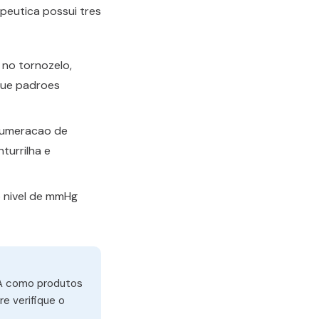
peutica possui tres
 no tornozelo,
egue padroes
numeracao de
turrilha e
 nivel de mmHg
SA como produtos
e verifique o