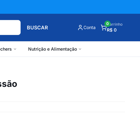
0
Carrinho
BUSCAR
Conta
R$ 0
chers
Nutrição e Alimentação
ssão