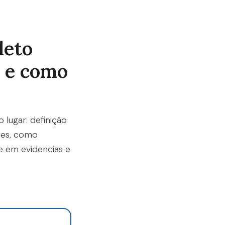
leto
m e como
lugar: definição
coes, como
e em evidencias e