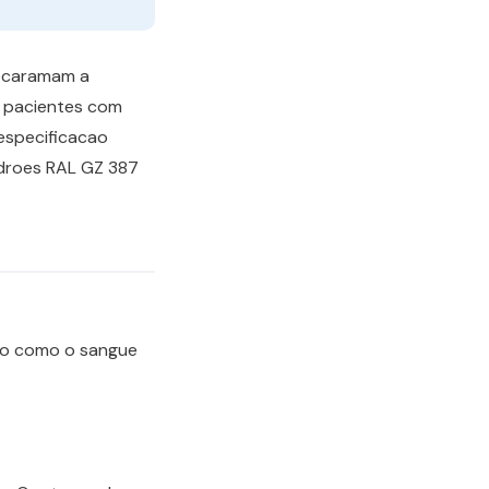
mecaramam a
m pacientes com
especificacao
adroes RAL GZ 387
iro como o sangue