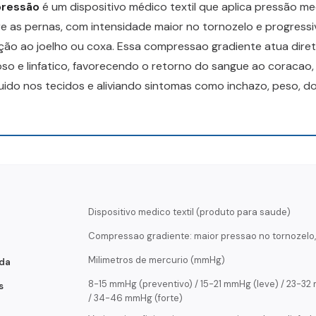
pressão
é um dispositivo médico textil que aplica pressão m
e as pernas, com intensidade maior no tornozelo e progress
ção ao joelho ou coxa. Essa compressao gradiente atua dir
so e linfatico, favorecendo o retorno do sangue ao coracao,
uido nos tecidos e aliviando sintomas como inchazo, peso, do
Dispositivo medico textil (produto para saude)
Compressao gradiente: maior pressao no tornozelo
Milimetros de mercurio (mmHg)
da
8-15 mmHg (preventivo) / 15-21 mmHg (leve) / 23-3
s
/ 34-46 mmHg (forte)