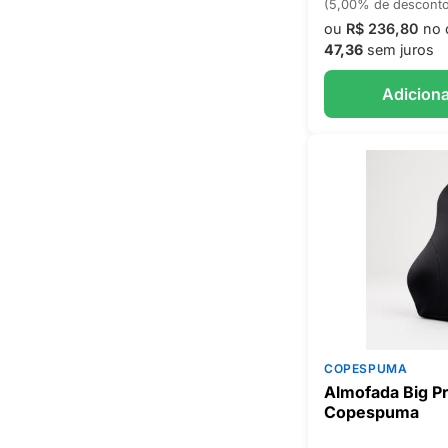
(5,00% de descont
ou
R$ 236,80
no 
47,36
sem juros
Adiciona
COPESPUMA
Almofada Big P
Copespuma