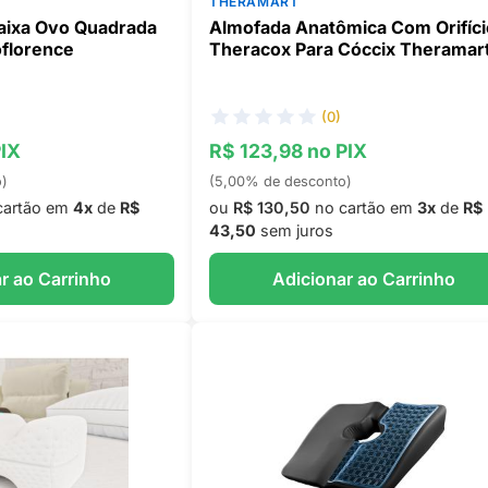
THERAMART
aixa Ovo Quadrada
Almofada Anatômica Com Orifíci
oflorence
Theracox Para Cóccix Theramar
(0)
PIX
R$ 123,98 no PIX
o)
(5,00% de desconto)
cartão em
4x
de
R$
ou
R$ 130,50
no cartão em
3x
de
R$
43,50
sem juros
r ao Carrinho
Adicionar ao Carrinho