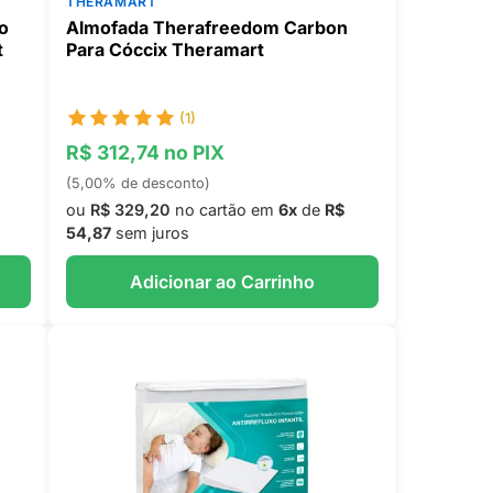
THERAMART
o
Almofada Therafreedom Carbon
t
Para Cóccix Theramart
(1)
R$ 312,74 no PIX
(5,00% de desconto)
ou
R$ 329,20
no cartão em
6x
de
R$
54,87
sem juros
Adicionar ao Carrinho