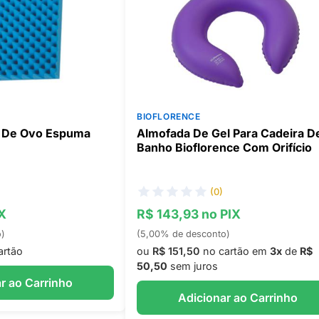
BIOFLORENCE
a De Ovo Espuma
Almofada De Gel Para Cadeira D
Banho Bioflorence Com Orifício
(0)
IX
R$ 143,93 no PIX
o)
(5,00% de desconto)
artão
ou
R$ 151,50
no cartão em
3x
de
R$
50,50
sem juros
r ao Carrinho
Adicionar ao Carrinho