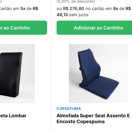
o)
(5,00% de desconto)
cartão em
5x
de
R$
ou
R$ 276,80
no cartão em
6x
de
R$
46,13
sem juros
r ao Carrinho
Adicionar ao Carrinho
COPESPUMA
reta Lombar
Almofada Super Seat Assento E
Encosto Copespuma