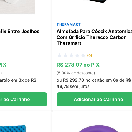
THERAMART
fix Entre Joelhos
Almofada Para Cóccix Anatomic
Com Orificio Theracox Carbon
Theramart
(0)
PIX
R$ 278,07 no PIX
o)
(5,00% de desconto)
artão em
3x
de
R$
ou
R$ 292,70
no cartão em
6x
de
R$
48,78
sem juros
r ao Carrinho
Adicionar ao Carrinho