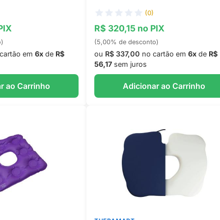
(0)
PIX
R$ 320,15 no PIX
o)
(5,00% de desconto)
cartão em
6x
de
R$
ou
R$ 337,00
no cartão em
6x
de
R$
56,17
sem juros
r ao Carrinho
Adicionar ao Carrinho