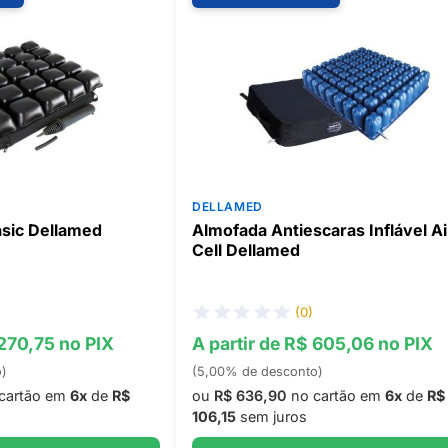
DELLAMED
asic Dellamed
Almofada Antiescaras Inflável Ai
Cell Dellamed
(0)
 270,75 no PIX
A partir de R$ 605,06 no PIX
o)
(5,00% de desconto)
cartão em
6x
de
R$
ou
R$ 636,90
no cartão em
6x
de
R$
106,15
sem juros