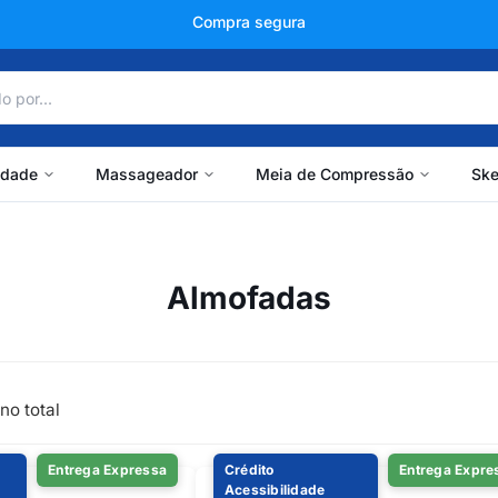
+150 mil avaliações
idade
Massageador
Meia de Compressão
Ske
Almofadas
no total
Entrega Expressa
Crédito
Entrega Expre
Acessibilidade