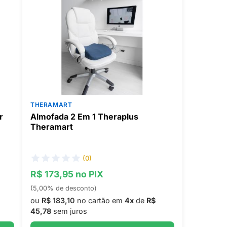
THERAMART
r
Almofada 2 Em 1 Theraplus
Theramart
(0)
R$ 173,95 no PIX
(5,00% de desconto)
ou
R$ 183,10
no cartão em
4x
de
R$
45,78
sem juros