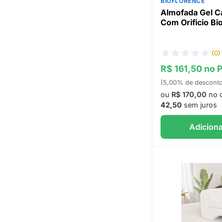
BIOFLORENCE
Almofada Gel C
Com Orificio Bi
(0)
R$ 161,50 no 
(5,00% de descont
ou
R$ 170,00
no 
42,50
sem juros
Adiciona