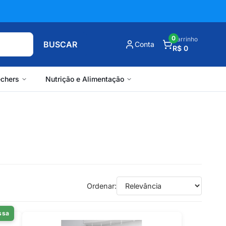
0
Carrinho
BUSCAR
Conta
R$ 0
chers
Nutrição e Alimentação
Ordenar:
ssa