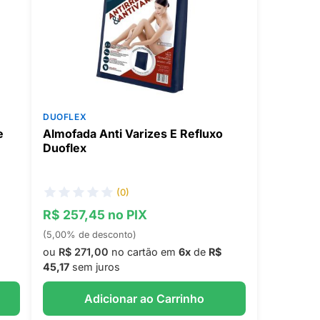
DUOFLEX
e
Almofada Anti Varizes E Refluxo
Duoflex
(0)
R$ 257,45 no PIX
(5,00% de desconto)
ou
R$ 271,00
no cartão em
6x
de
R$
45,17
sem juros
Adicionar ao Carrinho