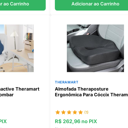
r ao Carrinho
Adicionar ao Carrinho
THERAMART
active Theramart
Almofada Theraposture
Lombar
Ergonômica Para Cóccix Theram
(1)
PIX
R$ 262,96 no PIX