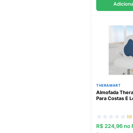
Adiciona
THERAMART
Almofada Thera
Para Costas E 
(0)
R$ 224,96 no 