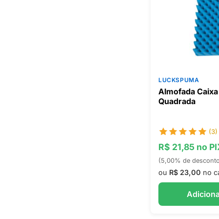
LUCKSPUMA
Almofada Caix
Quadrada
(3)
R$ 21,85 no P
(5,00% de descont
ou
R$ 23,00
no c
Adiciona