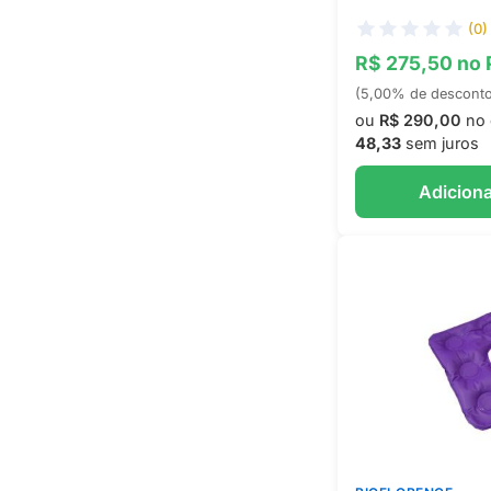
(0)
R$ 275,50 no 
(5,00% de descont
ou
R$ 290,00
no 
48,33
sem juros
Adiciona