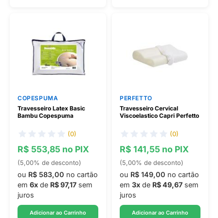
COPESPUMA
PERFETTO
Travesseiro Latex Basic
Travesseiro Cervical
Bambu Copespuma
Viscoelastico Capri Perfetto
(0)
(0)
R$ 553,85 no PIX
R$ 141,55 no PIX
(5,00% de desconto)
(5,00% de desconto)
ou
R$ 583,00
no cartão
ou
R$ 149,00
no cartão
em
6x
de
R$ 97,17
sem
em
3x
de
R$ 49,67
sem
juros
juros
Adicionar ao Carrinho
Adicionar ao Carrinho