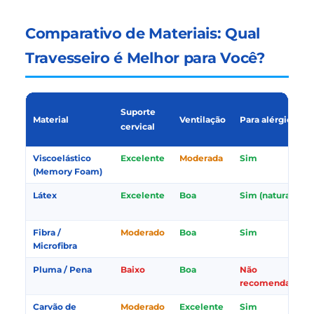
Comparativo de Materiais: Qual
Travesseiro é Melhor para Você?
Suporte
Material
Ventilação
Para alérgicos
cervical
Viscoelástico
Excelente
Moderada
Sim
(Memory Foam)
Látex
Excelente
Boa
Sim (natural)
Fibra /
Moderado
Boa
Sim
Microfibra
Pluma / Pena
Baixo
Boa
Não
recomendado
Carvão de
Moderado
Excelente
Sim