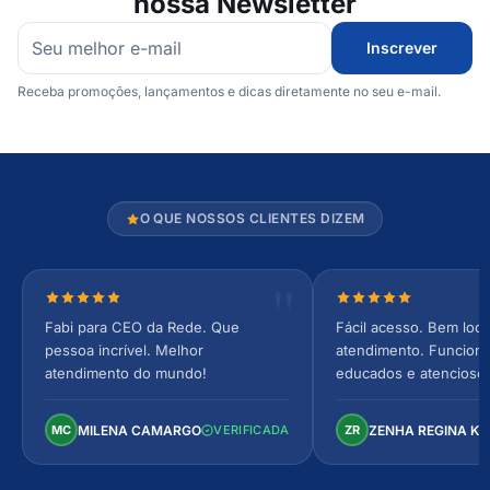
nossa Newsletter
Inscrever
Receba promoções, lançamentos e dicas diretamente no seu e-mail.
O QUE NOSSOS CLIENTES DIZEM
Nota 5 de 5 estrelas
Nota 5 de 5 estrel
Fabi para CEO da Rede. Que
Fácil acesso. Bem loca
pessoa incrível. Melhor
atendimento. Funcionár
atendimento do mundo!
educados e atencioso
arejado, espaçoso e co
Perfeito!
MILENA CAMARGO
ZENHA REGINA K
MC
VERIFICADA
ZR