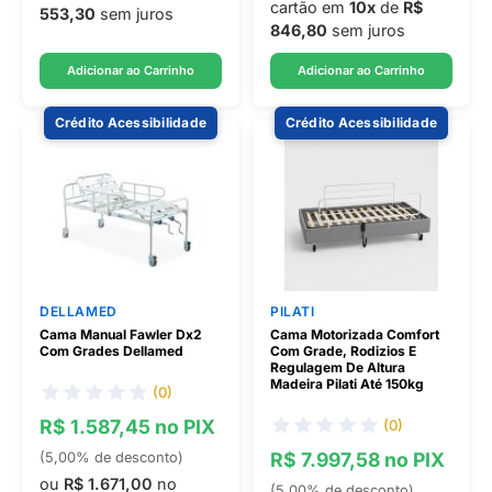
cartão em
10x
de
R$
553,30
sem juros
846,80
sem juros
Adicionar ao Carrinho
Adicionar ao Carrinho
Crédito Acessibilidade
Crédito Acessibilidade
DELLAMED
PILATI
Cama Manual Fawler Dx2
Cama Motorizada Comfort
Com Grades Dellamed
Com Grade, Rodizios E
Regulagem De Altura
Madeira Pilati Até 150kg
(0)
R$ 1.587,45 no PIX
(0)
R$ 7.997,58 no PIX
(5,00% de desconto)
ou
R$ 1.671,00
no
(5,00% de desconto)