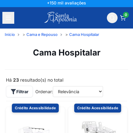
+150 mil avaliações
0
Início
Cama e Repouso
Cama Hospitalar
Cama Hospitalar
Há
23
resultado(s) no total
Filtrar
Ordenar:
Crédito Acessibilidade
Crédito Acessibilidade