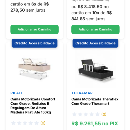
cartão em
6x
de
R$
ou
R$ 8.418,50
no
278,50
sem juros
cartão em
10x
de
R$
841,85
sem juros
Adicionar ao Carrinho
Adicionar ao Carrinho
Crédito Acessibilidade
Crédito Acessibilidade
PILATI
THERAMART
Cama Motorizada Comfort
Cama Motorizada Theraflex
Com Grade, Rodizios E
Com Grade Theramart
Regulagem De Altura
Madeira Pilati Até 150kg
(0)
R$ 9.261,55 no PIX
(0)