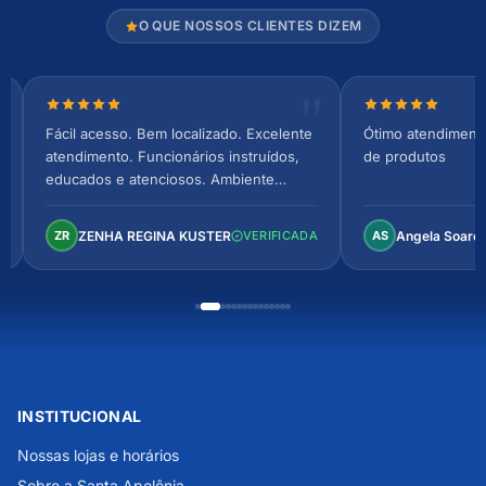
O QUE NOSSOS CLIENTES DIZEM
Nota 5 de 5 estrelas
Nota 5 de 5 es
Fácil acesso. Bem localizado. Excelente
Ótimo atendiment
atendimento. Funcionários instruídos,
de produtos
educados e atenciosos. Ambiente
arejado, espaçoso e confortável.
Perfeito!
ZENHA REGINA KUSTER
Angela Soare
ZR
VERIFICADA
AS
INSTITUCIONAL
Nossas lojas e horários
Sobre a Santa Apolônia