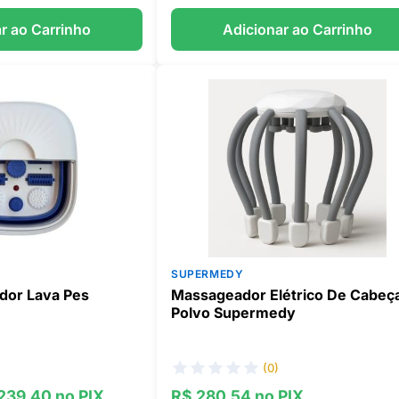
r ao Carrinho
Adicionar ao Carrinho
SUPERMEDY
dor Lava Pes
Massageador Elétrico De Cabeç
Polvo Supermedy
(0)
 239,40 no PIX
R$ 280,54 no PIX