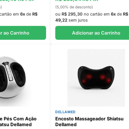
o)
(5,00% de desconto)
cartão em
6x
de
R$
ou
R$ 295,30
no cartão em
6x
de
R$
49,22
sem juros
r ao Carrinho
Adicionar ao Carrinho
DELLAMED
e Pés Com Ação
Encosto Massageador Shiatsu
iatsu Dellamed
Dellamed