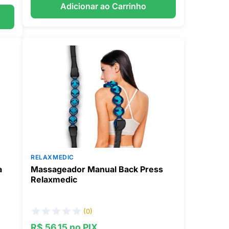
Adicionar ao Carrinho
RELAXMEDIC
a
Massageador Manual Back Press
Relaxmedic
(0)
R$ 56,15 no PIX