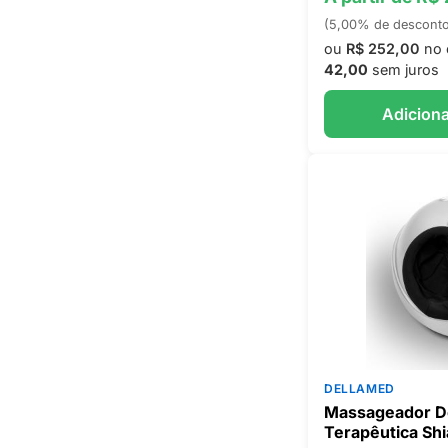
(5,00% de descont
ou
R$ 252,00
no 
42,00
sem juros
Adiciona
DELLAMED
Massageador D
Terapêutica Sh