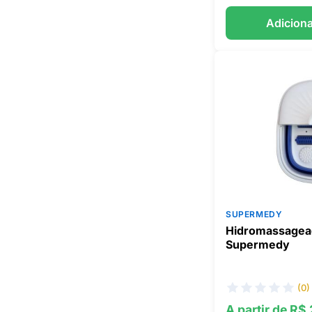
Adiciona
SUPERMEDY
Hidromassagea
Supermedy
(0)
A partir de R$