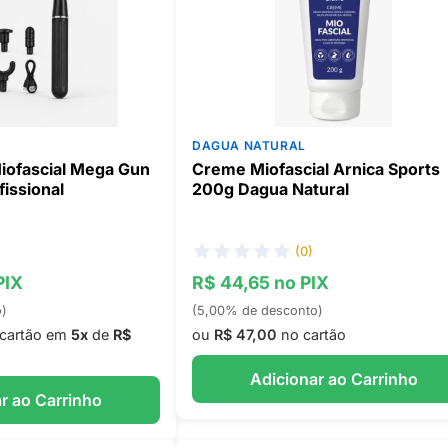
DAGUA NATURAL
ofascial Mega Gun
Creme Miofascial Arnica Sports
issional
200g Dagua Natural
(0)
PIX
R$ 44,65 no PIX
o)
(5,00% de desconto)
cartão em
5x
de
R$
ou
R$ 47,00
no cartão
Adicionar ao Carrinho
r ao Carrinho