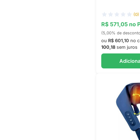
(0)
R$ 571,05 no 
(5,00% de descont
ou
R$ 601,10
no c
100,18
sem juros
Adiciona