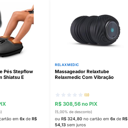
RELAXMEDIC
e Pés Stepflow
Massageador Relaxtube
 Shiatsu E
Relaxmedic Com Vibração
(0)
PIX
R$ 308,56 no PIX
o)
(5,00% de desconto)
cartão em
6x
de
R$
ou
R$ 324,80
no cartão em
6x
de
R$
54,13
sem juros