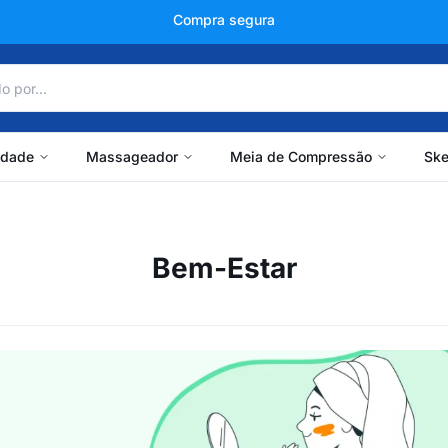
+150 mil avaliações
idade
Massageador
Meia de Compressão
Ske
Bem-Estar