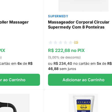
SUPERMEDY
ller Massager
Massageador Corporal Circular
Supermedy Com 8 Ponteiras
(0)
PIX
R$ 222,68 no PIX
o)
(5,00% de desconto)
cartão em
6x
de
R$
ou
R$ 234,40
no cartão em
5x
de
R$
46,88
sem juros
r ao Carrinho
Adicionar ao Carrinho