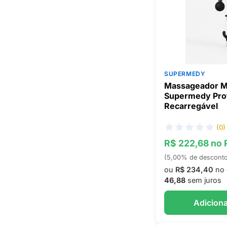
SUPERMEDY
Massageador Mi
Supermedy Prof
Recarregável
(0)
R$ 222,68 no 
(5,00% de descont
ou
R$ 234,40
no 
46,88
sem juros
Adiciona