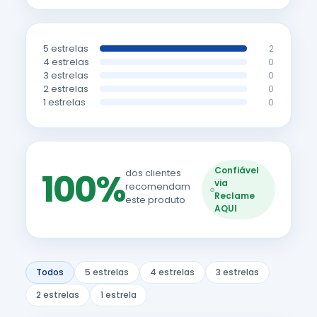
5 estrelas
2
4 estrelas
0
3 estrelas
0
2 estrelas
0
1 estrelas
0
Confiável
100%
dos clientes
via
recomendam
Reclame
este produto
AQUI
Todos
5 estrelas
4 estrelas
3 estrelas
2 estrelas
1 estrela