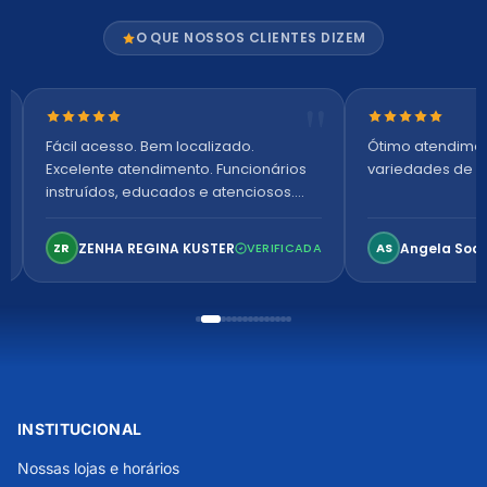
O QUE NOSSOS CLIENTES DIZEM
Nota 5 de 5 estrelas
Nota 5 de 5 es
Fácil acesso. Bem localizado.
Ótimo atendime
Excelente atendimento. Funcionários
variedades de p
instruídos, educados e atenciosos.
Ambiente arejado, espaçoso e
confortável. Perfeito!
ZENHA REGINA KUSTER
Angela Soa
ZR
VERIFICADA
AS
INSTITUCIONAL
Nossas lojas e horários