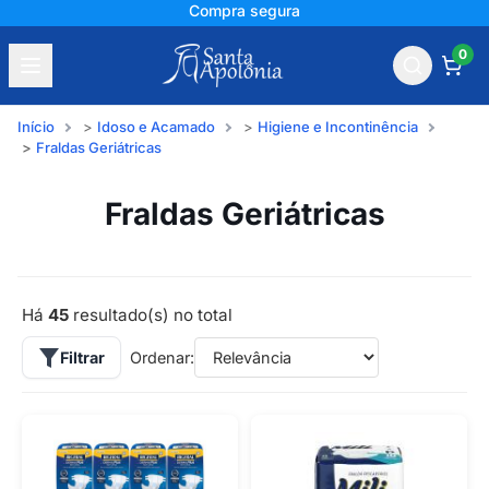
+150 mil avaliações
0
Início
Idoso e Acamado
Higiene e Incontinência
Fraldas Geriátricas
Fraldas Geriátricas
Há
45
resultado(s) no total
Filtrar
Ordenar: