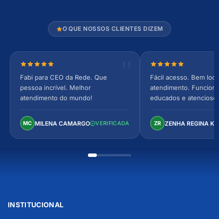
O QUE NOSSOS CLIENTES DIZEM
Nota 5 de 5 estrelas
Nota 5 de 5 estrel
Fabi para CEO da Rede. Que
Fácil acesso. Bem loca
pessoa incrível. Melhor
atendimento. Funcionár
atendimento do mundo!
educados e atencioso
arejado, espaçoso e co
Perfeito!
MILENA CAMARGO
ZENHA REGINA K
MC
VERIFICADA
ZR
INSTITUCIONAL