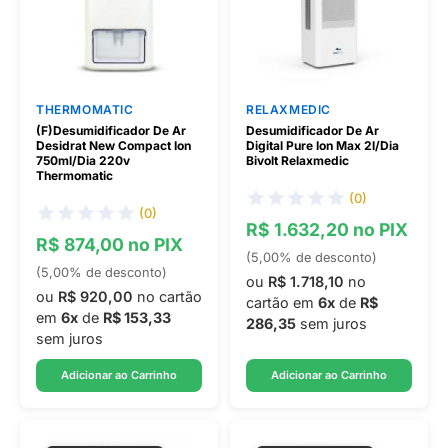
THERMOMATIC
RELAXMEDIC
(F)Desumidificador De Ar
Desumidificador De Ar
Desidrat New Compact Ion
Digital Pure Ion Max 2l/Dia
750ml/Dia 220v
Bivolt Relaxmedic
Thermomatic
(0)
(0)
R$ 1.632,20 no PIX
R$ 874,00 no PIX
(5,00% de desconto)
(5,00% de desconto)
ou
R$ 1.718,10
no
ou
R$ 920,00
no cartão
cartão em
6x
de
R$
em
6x
de
R$ 153,33
286,35
sem juros
sem juros
Adicionar ao Carrinho
Adicionar ao Carrinho