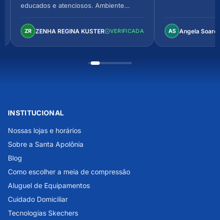
educados e atenciosos. Ambiente
arejado, espaçoso e confortável.
Perfeito!
ZENHA REGINA KUSTER
Angela Soare
ZR
VERIFICADA
AS
INSTITUCIONAL
Nossas lojas e horários
Sobre a Santa Apolônia
Blog
Como escolher a meia de compressão
Aluguel de Equipamentos
Cuidado Domiciliar
Tecnologias Skechers