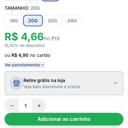
TAMANHO:
20G
18G
20G
22G
24G
R$ 4,66
no PIX
(5,00% de desconto)
ou
R$ 4,90
no cartão
Ver parcelamentos
Retire grátis na loja
Veja lojas disponíveis e prazos
Adicionar ao carrinho