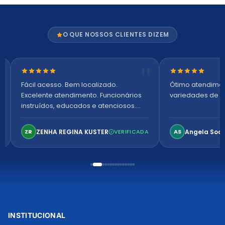
O QUE NOSSOS CLIENTES DIZEM
Nota 5 de 5 estrelas
Nota 5 de 5 es
Fácil acesso. Bem localizado.
Ótimo atendime
Excelente atendimento. Funcionários
variedades de p
instruídos, educados e atenciosos.
Ambiente arejado, espaçoso e
confortável. Perfeito!
ZENHA REGINA KUSTER
Angela Soa
ZR
VERIFICADA
AS
INSTITUCIONAL