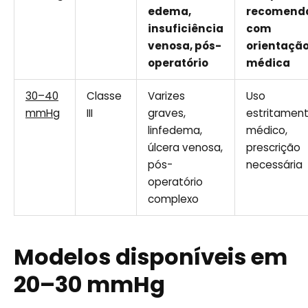
edema,
recomend
insuficiência
com
venosa, pós-
orientaçã
operatório
médica
30–40
Classe
Varizes
Uso
mmHg
III
graves,
estritamen
linfedema,
médico,
úlcera venosa,
prescrição
pós-
necessária
operatório
complexo
Modelos disponíveis em
20–30 mmHg