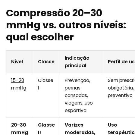
Compressão 20–30
mmHg vs. outros níveis:
qual escolher
Indicação
Nível
Classe
Perfil de u
principal
15–20
Classe
Prevenção,
Sem prescr
mmHg
I
pernas
obrigatória,
cansadas,
preventivo
viagens, uso
esportivo
20–30
Classe
Varizes
Uso
mmHg
II
moderadas,
terapêutic