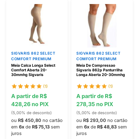
SIGVARIS 862 SELECT
SIGVARIS 862 SELECT
COMFORT PREMIUM
COMFORT PREMIUM
Meia Calca Longa Select
Meia De Compressao
Comfort Aberta 20-
Sigvaris 862p Panturrilha
30mmhg Sigvaris
Longa Aberta 20-30mmhg
(1)
(1)
A partir de R$
A partir de R$
428,26 no PIX
278,35 no PIX
(5,00% de desconto)
(5,00% de desconto)
ou
R$ 450,80
no cartão
ou
R$ 293,00
no cartão
em
6x
de
R$ 75,13
sem
em
6x
de
R$ 48,83
sem
juros
juros