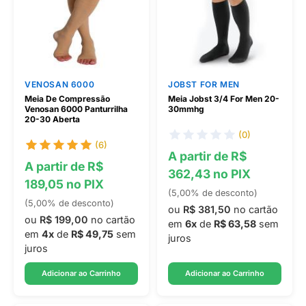
VENOSAN 6000
JOBST FOR MEN
Meia De Compressão
Meia Jobst 3/4 For Men 20-
Venosan 6000 Panturrilha
30mmhg
20-30 Aberta
(0)
(6)
A partir de R$
A partir de R$
362,43 no PIX
189,05 no PIX
(5,00% de desconto)
(5,00% de desconto)
ou
R$ 381,50
no cartão
ou
R$ 199,00
no cartão
em
6x
de
R$ 63,58
sem
em
4x
de
R$ 49,75
sem
juros
juros
Adicionar ao Carrinho
Adicionar ao Carrinho