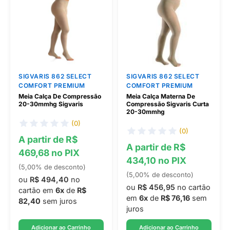
SIGVARIS 862 SELECT
SIGVARIS 862 SELECT
COMFORT PREMIUM
COMFORT PREMIUM
Meia Calça De Compressão
Meia Calça Materna De
20-30mmhg Sigvaris
Compressão Sigvaris Curta
20-30mmhg
(0)
(0)
A partir de R$
A partir de R$
469,68 no PIX
434,10 no PIX
(5,00% de desconto)
(5,00% de desconto)
ou
R$ 494,40
no
ou
R$ 456,95
no cartão
cartão em
6x
de
R$
em
6x
de
R$ 76,16
sem
82,40
sem juros
juros
Adicionar ao Carrinho
Adicionar ao Carrinho