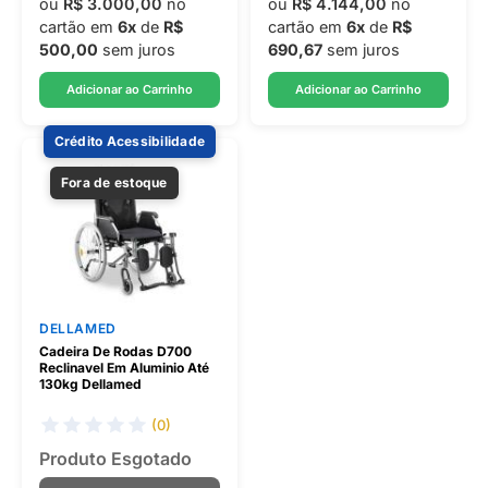
ou
R$ 3.000,00
no
ou
R$ 4.144,00
no
cartão em
6x
de
R$
cartão em
6x
de
R$
500,00
sem juros
690,67
sem juros
Adicionar ao Carrinho
Adicionar ao Carrinho
Crédito Acessibilidade
Fora de estoque
DELLAMED
Cadeira De Rodas D700
Reclinavel Em Aluminio Até
130kg Dellamed
(0)
Produto Esgotado