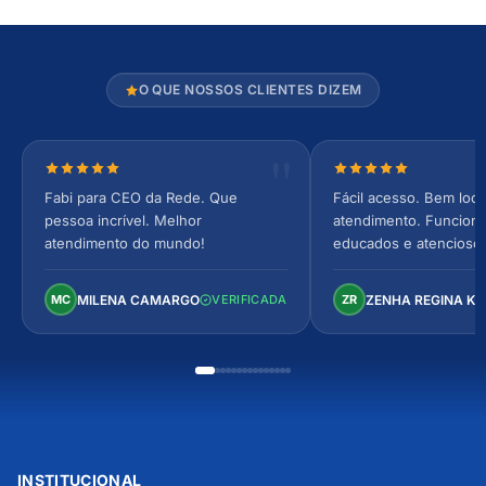
O QUE NOSSOS CLIENTES DIZEM
Nota 5 de 5 estrelas
Nota 5 de 5 estrel
Fabi para CEO da Rede. Que
Fácil acesso. Bem loca
pessoa incrível. Melhor
atendimento. Funcionár
atendimento do mundo!
educados e atencioso
arejado, espaçoso e co
Perfeito!
MILENA CAMARGO
ZENHA REGINA K
MC
VERIFICADA
ZR
INSTITUCIONAL