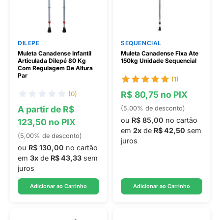
DILEPE
SEQUENCIAL
Muleta Canadense Infantil
Muleta Canadense Fixa Ate
Articulada Dilepé 80 Kg
150kg Unidade Sequencial
Com Regulagem De Altura
Par
(1)
R$ 80,75 no PIX
(0)
A partir de R$
(5,00% de desconto)
ou
R$ 85,00
no cartão
123,50 no PIX
em
2x
de
R$ 42,50
sem
(5,00% de desconto)
juros
ou
R$ 130,00
no cartão
em
3x
de
R$ 43,33
sem
juros
Adicionar ao Carrinho
Adicionar ao Carrinho