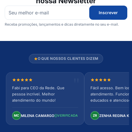
nossa Newsletter
Inscrever
Receba promoções, lançamentos e dicas diretamente no seu e-mail.
O QUE NOSSOS CLIENTES DIZEM
Nota 5 de 5 estrelas
Nota 5 de 5 estrel
Fabi para CEO da Rede. Que
Fácil acesso. Bem loca
pessoa incrível. Melhor
atendimento. Funcionár
atendimento do mundo!
educados e atencioso
arejado, espaçoso e co
Perfeito!
MILENA CAMARGO
ZENHA REGINA K
MC
VERIFICADA
ZR