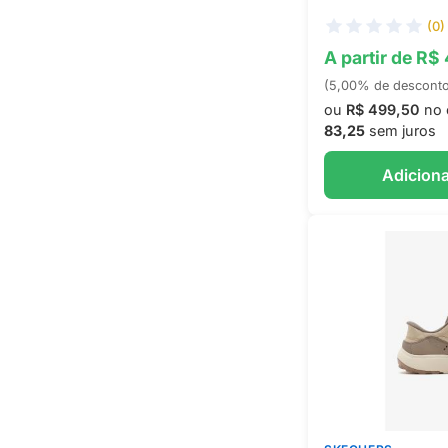
(0)
A partir de R$
(5,00% de descont
ou
R$ 499,50
no 
83,25
sem juros
Adiciona