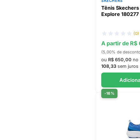
SKECHERS
Tênis Skechers 
Explore 180277
(0)
A partir de R$
(5,00% de descont
ou
R$ 650,00
no 
108,33
sem juros
Adiciona
-16%