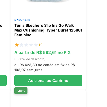
SKECHERS
ic
Tênis Skechers Slip Ins Go Walk
Max Cushioning Hyper Burst 125881
Feminino
(1)
A partir de R$ 592,61 no PIX
(5,00% de desconto)
ou
R$ 623,80
no cartão em
6x
de
R$
103,97
sem juros
Adicionar ao Carrinho
-28%