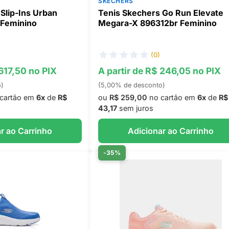
SKECHERS
Slip-Ins Urban
Tenis Skechers Go Run Elevate
 Feminino
Megara-X 896312br Feminino
(0)
 617,50 no PIX
A partir de R$ 246,05 no PIX
o)
(5,00% de desconto)
cartão em
6x
de
R$
ou
R$ 259,00
no cartão em
6x
de
R$
43,17
sem juros
r ao Carrinho
Adicionar ao Carrinho
-35%