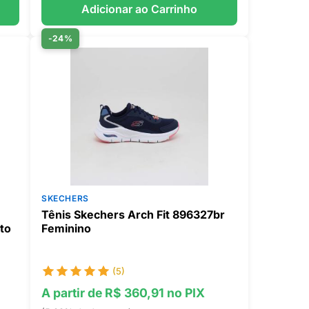
Adicionar ao Carrinho
-24%
SKECHERS
Tênis Skechers Arch Fit 896327br
to
Feminino
(5)
A partir de R$ 360,91 no PIX