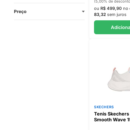
(5,00% de descont
ou
R$ 499,90
no 
Preço
83,32
sem juros
Adiciona
SKECHERS
Tenis Skechers
Smooth Wave 1