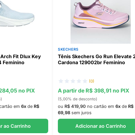
SKECHERS
Arch Fit Dlux Key
Tênis Skechers Go Run Elevate 
4 Feminino
Cardona 129002br Feminino
(0)
 284,05 no PIX
A partir de R$ 398,91 no PIX
o)
(5,00% de desconto)
cartão em
6x
de
R$
ou
R$ 419,90
no cartão em
6x
de
R$
69,98
sem juros
r ao Carrinho
Adicionar ao Carrinho