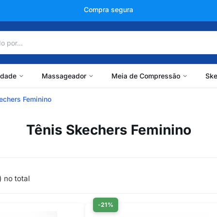
+150 mil avaliações
idade
Massageador
Meia de Compressão
Ske
echers Feminino
Tênis Skechers Feminino
 no total
-21%