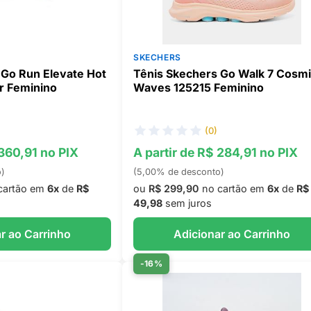
SKECHERS
 Go Run Elevate Hot
Tênis Skechers Go Walk 7 Cosm
r Feminino
Waves 125215 Feminino
(0)
 360,91 no PIX
A partir de R$ 284,91 no PIX
o)
(5,00% de desconto)
cartão em
6x
de
R$
ou
R$ 299,90
no cartão em
6x
de
R$
49,98
sem juros
r ao Carrinho
Adicionar ao Carrinho
-16%