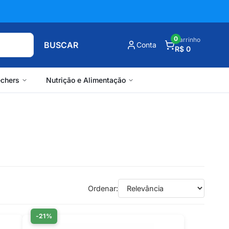
0
Carrinho
BUSCAR
Conta
R$ 0
chers
Nutrição e Alimentação
Ordenar:
-21%