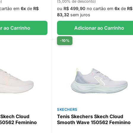
o)
(5,00% de desconto)
cartão em
6x
de
R$
ou
R$ 499,90
no cartão em
6x
de
R$
83,32
sem juros
r ao Carrinho
Adicionar ao Carrinho
-10%
SKECHERS
 Skech Cloud
Tenis Skechers Skech Cloud
50562 Feminino
Smooth Wave 150562 Feminino