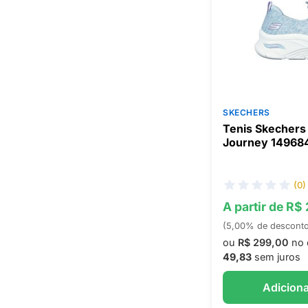
SKECHERS
Tenis Skechers 
Journey 14968
(0)
A partir de R$
(5,00% de descont
ou
R$ 299,00
no 
49,83
sem juros
Adiciona