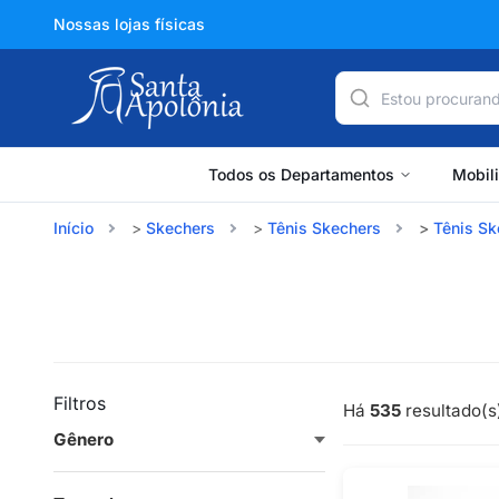
Nossas lojas físicas
Todos os Departamentos
Mobil
Início
Skechers
Tênis Skechers
Tênis Sk
Filtros
Há
535
resultado(s)
Gênero