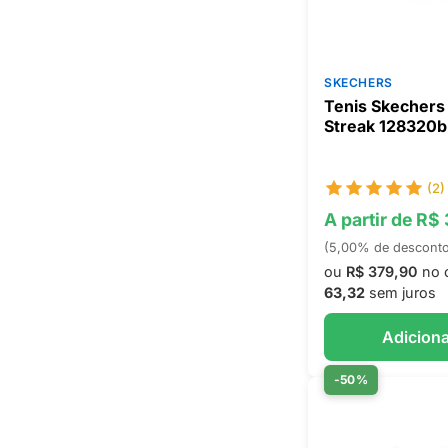
SKECHERS
Tenis Skechers
Streak 128320b
(2)
A partir de R$
(5,00% de descont
ou
R$ 379,90
no 
63,32
sem juros
Adiciona
-50%