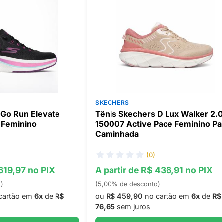
SKECHERS
 Go Run Elevate
Tênis Skechers D Lux Walker 2.
 Feminino
150007 Active Pace Feminino Pa
Caminhada
(0)
 619,97 no PIX
A partir de R$ 436,91 no PIX
o)
(5,00% de desconto)
cartão em
6x
de
R$
ou
R$ 459,90
no cartão em
6x
de
R$
76,65
sem juros