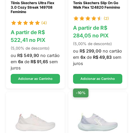
Tênis Skechers Ultra Flex
Tenis Skechers Slip On Go
3.0 Cozy Streak 149708
Walk Flex 124820 Feminino
Feminino
(2)
(4)
A partir de R$
A partir de R$
284,05 no PIX
522,41 no PIX
(5,00% de desconto)
(5,00% de desconto)
ou
R$ 299,00
no cartão
ou
R$ 549,90
no cartão
em
6x
de
R$ 49,83
sem
em
6x
de
R$ 91,65
sem
juros
juros
Adicionar ao Carrinho
Adicionar ao Carrinho
-10%