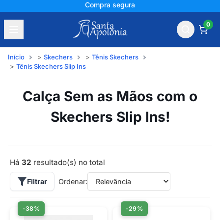
+150 mil avaliações
0
Início
Skechers
Tênis Skechers
Tênis Skechers Slip Ins
Calça Sem as Mãos com o
Skechers Slip Ins!
Há
32
resultado(s) no total
Filtrar
Ordenar:
-38%
-29%