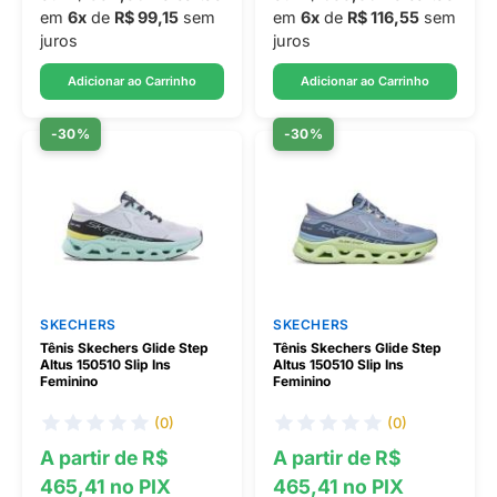
em
6x
de
R$ 99,15
sem
em
6x
de
R$ 116,55
sem
juros
juros
Adicionar ao Carrinho
Adicionar ao Carrinho
-30%
-30%
SKECHERS
SKECHERS
Tênis Skechers Glide Step
Tênis Skechers Glide Step
Altus 150510 Slip Ins
Altus 150510 Slip Ins
Feminino
Feminino
(0)
(0)
A partir de R$
A partir de R$
465,41 no PIX
465,41 no PIX