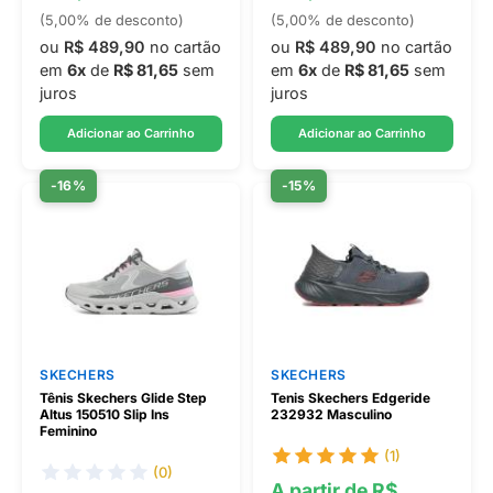
(5,00% de desconto)
(5,00% de desconto)
ou
R$ 489,90
no cartão
ou
R$ 489,90
no cartão
em
6x
de
R$ 81,65
sem
em
6x
de
R$ 81,65
sem
juros
juros
Adicionar ao Carrinho
Adicionar ao Carrinho
-16%
-15%
SKECHERS
SKECHERS
Tênis Skechers Glide Step
Tenis Skechers Edgeride
Altus 150510 Slip Ins
232932 Masculino
Feminino
(1)
(0)
A partir de R$