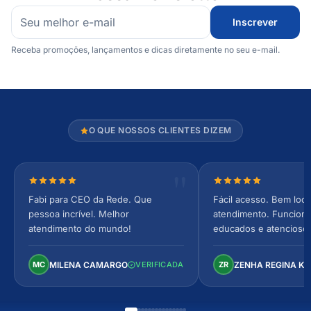
Inscrever
Receba promoções, lançamentos e dicas diretamente no seu e-mail.
O QUE NOSSOS CLIENTES DIZEM
Nota 5 de 5 estrelas
Nota 5 de 5 estrel
Fabi para CEO da Rede. Que
Fácil acesso. Bem loca
pessoa incrível. Melhor
atendimento. Funcionár
atendimento do mundo!
educados e atencioso
arejado, espaçoso e co
Perfeito!
MILENA CAMARGO
ZENHA REGINA K
MC
VERIFICADA
ZR