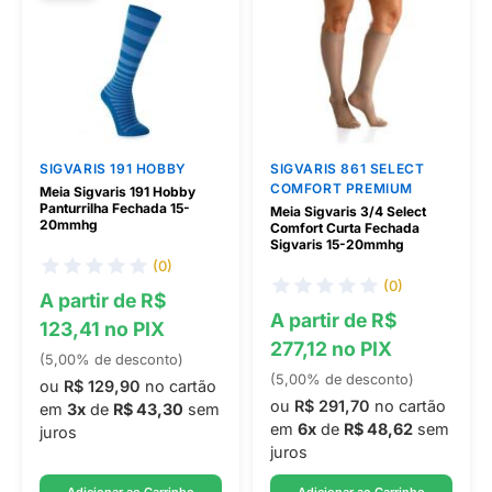
SIGVARIS 191 HOBBY
SIGVARIS 861 SELECT
COMFORT PREMIUM
Meia Sigvaris 191 Hobby
Panturrilha Fechada 15-
Meia Sigvaris 3/4 Select
20mmhg
Comfort Curta Fechada
Sigvaris 15-20mmhg
(0)
(0)
A partir de R$
A partir de R$
123,41 no PIX
277,12 no PIX
(5,00% de desconto)
(5,00% de desconto)
ou
R$ 129,90
no cartão
ou
R$ 291,70
no cartão
em
3x
de
R$ 43,30
sem
em
6x
de
R$ 48,62
sem
juros
juros