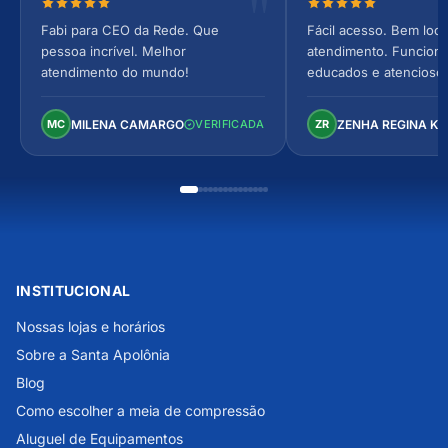
Nota 5 de 5 estrelas
Nota 5 de 5 estrel
Fabi para CEO da Rede. Que
Fácil acesso. Bem loca
pessoa incrível. Melhor
atendimento. Funcionár
atendimento do mundo!
educados e atencioso
arejado, espaçoso e co
Perfeito!
MILENA CAMARGO
ZENHA REGINA K
MC
VERIFICADA
ZR
INSTITUCIONAL
Nossas lojas e horários
Sobre a Santa Apolônia
Blog
Como escolher a meia de compressão
Aluguel de Equipamentos