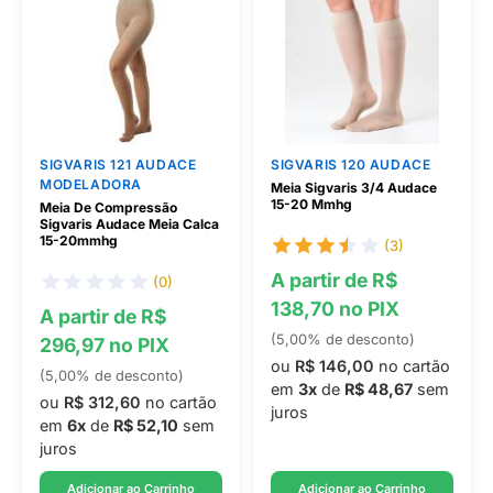
SIGVARIS 121 AUDACE
SIGVARIS 120 AUDACE
MODELADORA
Meia Sigvaris 3/4 Audace
15-20 Mmhg
Meia De Compressão
Sigvaris Audace Meia Calca
15-20mmhg
(3)
A partir de R$
(0)
138,70 no PIX
A partir de R$
(5,00% de desconto)
296,97 no PIX
ou
R$ 146,00
no cartão
(5,00% de desconto)
em
3x
de
R$ 48,67
sem
ou
R$ 312,60
no cartão
juros
em
6x
de
R$ 52,10
sem
juros
Adicionar ao Carrinho
Adicionar ao Carrinho