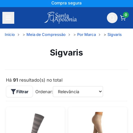
+150 mil avaliações
0
Início
Meia de Compressão
Por Marca
Sigvaris
Sigvaris
Há
91
resultado(s) no total
Filtrar
Ordenar: