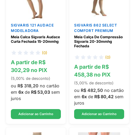
SIGVARIS 121 AUDACE
SIGVARIS 862 SELECT
MODELADORA
COMFORT PREMIUM
Meia Calca Sigvaris Audace
Meia Calça De Compressão
Curta Fechada 15-20mmhg
Sigvaris 20-30mmhg
Fechada
(0)
(0)
A partir de R$
A partir de R$
302,29 no PIX
458,38 no PIX
(5,00% de desconto)
(5,00% de desconto)
ou
R$ 318,20
no cartão
ou
R$ 482,50
no cartão
em
6x
de
R$ 53,03
sem
em
6x
de
R$ 80,42
sem
juros
juros
Adicionar ao Carrinho
Adicionar ao Carrinho