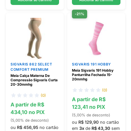
Adicionar ao Carrinho
Adicionar ao Carrinho
-21%
SIGVARIS 862 SELECT
SIGVARIS 191 HOBBY
COMFORT PREMIUM
Meia Sigvaris 191 Hobby
Panturrilha Fechada 15-
Meia Calça Materna De
20mmhg
Compressão Sigvaris Curta
20-30mmhg
(0)
(0)
A partir de R$
A partir de R$
123,41 no PIX
434,10 no PIX
(5,00% de desconto)
(5,00% de desconto)
ou
R$ 129,90
no cartão
ou
R$ 456,95
no cartão
em
3x
de
R$ 43,30
sem