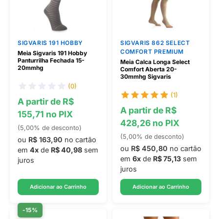
SIGVARIS 191 HOBBY
SIGVARIS 862 SELECT
COMFORT PREMIUM
Meia Sigvaris 191 Hobby
Panturrilha Fechada 15-
Meia Calca Longa Select
20mmhg
Comfort Aberta 20-
30mmhg Sigvaris
(0)
(1)
A partir de R$
A partir de R$
155,71 no PIX
428,26 no PIX
(5,00% de desconto)
(5,00% de desconto)
ou
R$ 163,90
no cartão
ou
R$ 450,80
no cartão
em
4x
de
R$ 40,98
sem
em
6x
de
R$ 75,13
sem
juros
juros
Adicionar ao Carrinho
Adicionar ao Carrinho
-15%