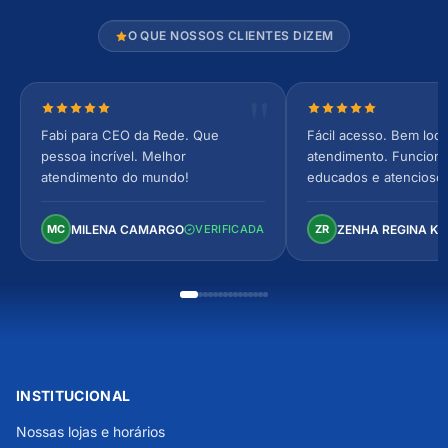
O QUE NOSSOS CLIENTES DIZEM
Nota 5 de 5 estrelas
Nota 5 de 5 estrel
Fabi para CEO da Rede. Que
Fácil acesso. Bem loca
pessoa incrível. Melhor
atendimento. Funcionár
atendimento do mundo!
educados e atencioso
arejado, espaçoso e co
Perfeito!
MILENA CAMARGO
ZENHA REGINA K
MC
VERIFICADA
ZR
INSTITUCIONAL
Nossas lojas e horários