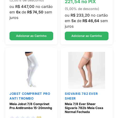
(5,00% de desconto)
221,54 no PIX
ou
R$ 447,00
no cartão
(5,00% de desconto)
em
6x
de
R$ 74,50
sem
ou
R$ 233,20
no cartão
juros
em
5x
de
R$ 46,64
sem
juros
Adicionar ao Carrinho
Adicionar ao Carrinho
JOBST COMPRINET PRO
SIGVARIS 782 EVER
ANTI TROMBO
SHEER
Meia Jobst 7/8 Comprinet
Meia 7/8 Ever Sheer
Pro Antitrombo 15-20mmhg
Sigvaris 782b Meia Coxa
Normal Fechada
(0)