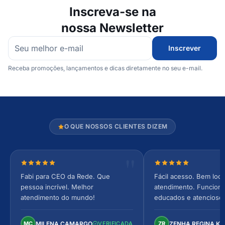
Inscreva-se na
nossa Newsletter
Inscrever
Receba promoções, lançamentos e dicas diretamente no seu e-mail.
O QUE NOSSOS CLIENTES DIZEM
Nota 5 de 5 estrelas
Nota 5 de 5 estrel
Fabi para CEO da Rede. Que
Fácil acesso. Bem loca
pessoa incrível. Melhor
atendimento. Funcionár
atendimento do mundo!
educados e atencioso
arejado, espaçoso e co
Perfeito!
MILENA CAMARGO
ZENHA REGINA K
MC
VERIFICADA
ZR