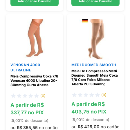
Adicionar ao Carrinho
Adicionar ao Carrinho
VENOSAN 4000
MEDI DUOMED SMOOTH
ULTRALINE
Meia De Compressão Medi
Duomed Smooth Meia Coxa
Meia Compressiva Coxa 7/8
7/8 Com Faixa Silicone
Venosan 4000 Ultraline 20-
Aberta 20-30mmhg
30mmhg Curta Aberta
(0)
(0)
A partir de R$
A partir de R$
403,75 no PIX
337,77 no PIX
(5,00% de desconto)
(5,00% de desconto)
ou
R$ 425,00
no cartão
ou
R$ 355,55
no cartão