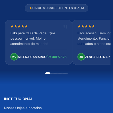
O QUE NOSSOS CLIENTES DIZEM
Nota 5 de 5 estrelas
Nota 5 de 5 estrel
Fabi para CEO da Rede. Que
Fácil acesso. Bem loca
pessoa incrível. Melhor
atendimento. Funcionár
atendimento do mundo!
educados e atencioso
arejado, espaçoso e co
Perfeito!
MILENA CAMARGO
ZENHA REGINA K
MC
VERIFICADA
ZR
INSTITUCIONAL
Nossas lojas e horários