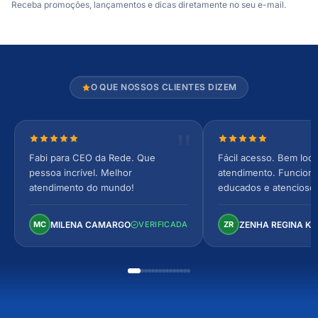
Receba promoções, lançamentos e dicas diretamente no seu e-mail.
O QUE NOSSOS CLIENTES DIZEM
Nota 5 de 5 estrelas
Nota 5 de 5 estrel
Fabi para CEO da Rede. Que
Fácil acesso. Bem loca
pessoa incrível. Melhor
atendimento. Funcionár
atendimento do mundo!
educados e atencioso
arejado, espaçoso e co
Perfeito!
MILENA CAMARGO
ZENHA REGINA K
MC
VERIFICADA
ZR