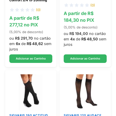
Comfort 3/4 15-20mmhg
(0)
(0)
A partir de R$
A partir de R$
184,30 no PIX
277,12 no PIX
(5,00% de desconto)
(5,00% de desconto)
ou
R$ 194,00
no cartão
ou
R$ 291,70
no cartão
em
4x
de
R$ 48,50
sem
em
6x
de
R$ 48,62
sem
juros
juros
Adicionar ao Carrinho
Adicionar ao Carrinho
SIGVARIS 190 ACTITUD
SIGVARIS 120 AUDACE