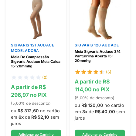
SIGVARIS 121 AUDACE
SIGVARIS 120 AUDACE
MODELADORA
Meia Sigvaris Audace 3/4
Panturrilha Aberta 15-
Meia De Compressão
20mmhg
Sigvaris Audace Meia Calca
15-20mmhg
(6)
(0)
A partir de R$
A partir de R$
114,00 no PIX
296,97 no PIX
(5,00% de desconto)
(5,00% de desconto)
ou
R$ 120,00
no cartão
ou
R$ 312,60
no cartão
em
3x
de
R$ 40,00
sem
em
6x
de
R$ 52,10
sem
juros
juros
Adicionar ao Carrinho
Adicionar ao Carrinho