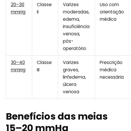
20–30
Classe
Varizes
Uso com
mmHg
II
moderadas,
orientação
edema,
médica
insuficiência
venosa,
pós-
operatório
30–40
Classe
Varizes
Prescrição
mmHg
III
graves,
médica
linfedema,
necessária
úlcera
venosa
Benefícios das meias
15–20 mmHg