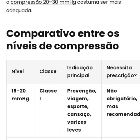
a
compressão 20–30 mmHg
costuma ser mais
adequada.
Comparativo entre os
níveis de compressão
Indicação
Necessita
Nível
Classe
principal
prescrição?
15–20
Classe
Prevenção,
Não
mmHg
I
viagem,
obrigatório,
esporte,
mas
cansaço,
recomenda
varizes
leves