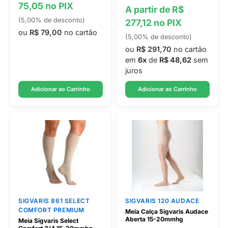
75,05 no PIX
A partir de R$
(5,00% de desconto)
277,12 no PIX
ou
R$ 79,00
no cartão
(5,00% de desconto)
ou
R$ 291,70
no cartão
em
6x
de
R$ 48,62
sem
juros
Adicionar ao Carrinho
Adicionar ao Carrinho
SIGVARIS 861 SELECT
SIGVARIS 120 AUDACE
COMFORT PREMIUM
Meia Calça Sigvaris Audace
Aberta 15-20mmhg
Meia Sigvaris Select