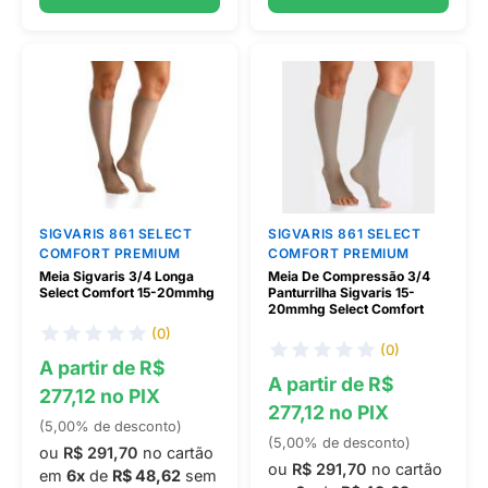
SIGVARIS 861 SELECT
SIGVARIS 861 SELECT
COMFORT PREMIUM
COMFORT PREMIUM
Meia Sigvaris 3/4 Longa
Meia De Compressão 3/4
Select Comfort 15-20mmhg
Panturrilha Sigvaris 15-
20mmhg Select Comfort
(0)
(0)
A partir de R$
A partir de R$
277,12 no PIX
277,12 no PIX
(5,00% de desconto)
(5,00% de desconto)
ou
R$ 291,70
no cartão
ou
R$ 291,70
no cartão
em
6x
de
R$ 48,62
sem