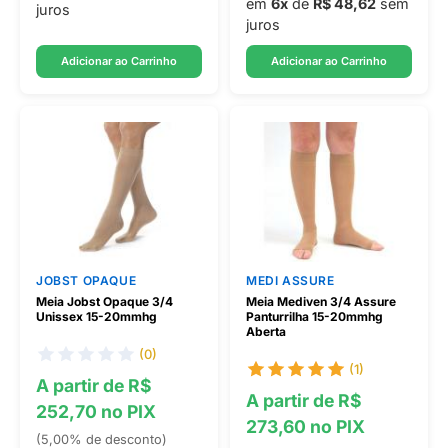
em
6x
de
R$ 48,62
sem
juros
juros
Adicionar ao Carrinho
Adicionar ao Carrinho
JOBST OPAQUE
MEDI ASSURE
Meia Jobst Opaque 3/4
Meia Mediven 3/4 Assure
Unissex 15-20mmhg
Panturrilha 15-20mmhg
Aberta
(0)
(1)
A partir de R$
A partir de R$
252,70 no PIX
273,60 no PIX
(5,00% de desconto)