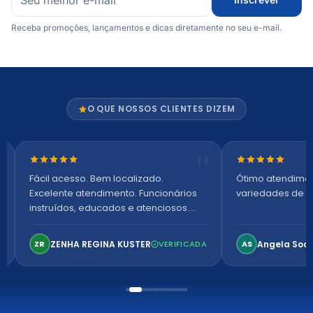
Receba promoções, lançamentos e dicas diretamente no seu e-mail.
O QUE NOSSOS CLIENTES DIZEM
Nota 5 de 5 estrelas
Nota 5 de 5 es
Fácil acesso. Bem localizado.
Ótimo atendime
Excelente atendimento. Funcionários
variedades de p
instruídos, educados e atenciosos.
Ambiente arejado, espaçoso e
confortável. Perfeito!
ZENHA REGINA KUSTER
Angela Soa
ZR
VERIFICADA
AS