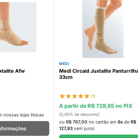
MEDI
xtalite Afw
Medi Circaid Juxtalite Panturrilh
33cm
(1)
A partir de R$ 728,65 no PIX
nossas lojas físicas
(5,00% de desconto)
ou
R$ 767,00
no cartão em
6x
de
R$
Informações
127,83
sem juros