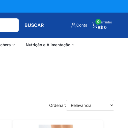
0
Carrinho
BUSCAR
Conta
R$ 0
chers
Nutrição e Alimentação
Ordenar: