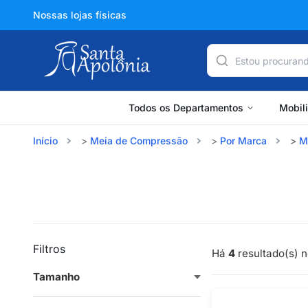
Nossas lojas físicas
Todos os Departamentos
Mobil
Início
Meia de Compressão
Por Marca
M
Filtros
Há
4
resultado(s) n
Tamanho