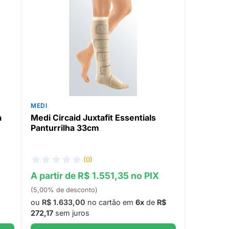
MEDI
a
Medi Circaid Juxtafit Essentials
Panturrilha 33cm
(0)
A partir de R$ 1.551,35 no PIX
(5,00% de desconto)
ou
R$ 1.633,00
no cartão em
6x
de
R$
272,17
sem juros