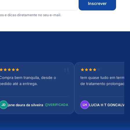
Inscrever
 e dicas diretamente no seu e-mail.
Nota 5 de 5 estrelas
Nota 4 de 5 estrelas
Compra bem tranquila, desde o
tem quase tudo em termos 
pedido até a entrega.
de tratamento prolongado
jane daura da silveira
LUCIA H T GONCALVES
JD
VERIFICADA
LH