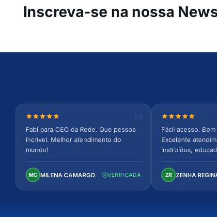
Inscreva-se na
nossa Newsl
Nota 5 de 5 estrelas
Nota 5 de 5 est
Fabi para CEO da Rede. Que pessoa
Fácil acesso. Bem 
incrível. Melhor atendimento do
Excelente atendim
mundo!
instruídos, educad
Ambiente arejado,
confortável. Perfei
MILENA CAMARGO
ZENHA REGIN
MC
VERIFICADA
ZR