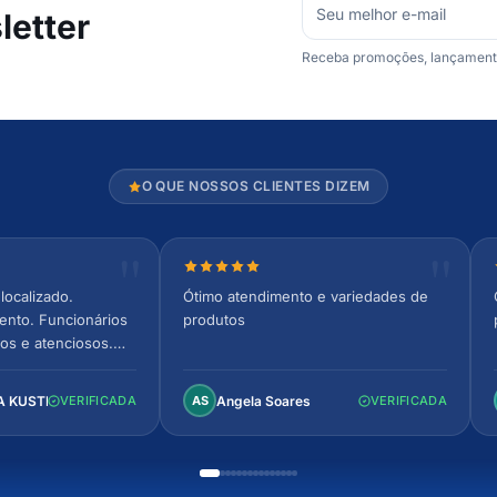
etter
Receba promoções, lançamentos
O QUE NOSSOS CLIENTES DIZEM
relas
Nota 5 de 5 estrelas
localizado.
Ótimo atendimento e variedades de
ento. Funcionários
produtos
os e atenciosos.
 espaçoso e
to!
A KUSTER
Angela Soares
VERIFICADA
AS
VERIFICADA