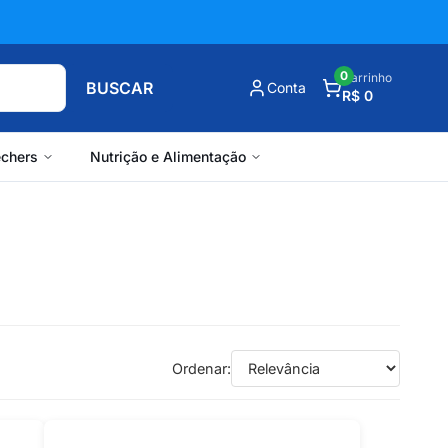
0
Carrinho
BUSCAR
Conta
R$ 0
chers
Nutrição e Alimentação
Ordenar: