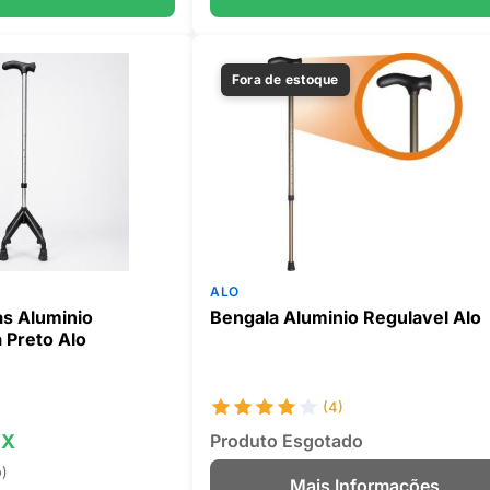
Fora de estoque
ALO
as Aluminio
Bengala Aluminio Regulavel Alo
 Preto Alo
(4)
IX
Produto Esgotado
o)
Mais Informações