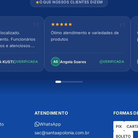
O QUE NOSSOS CLIENTES DIZEM
relas
Nota 5 de 5 estrelas
localizado.
Ótimo atendimento e variedades de
ento. Funcionários
produtos
os e atenciosos.
 espaçoso e
to!
A KUSTER
Angela Soares
VERIFICADA
AS
VERIFICADA
ATENDIMENTO
FORMAS D
to
WhatsApp
PIX
CART
sac@santaapolonia.com.br
BOLETO