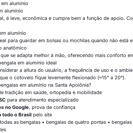
 em alumínio
m alumínio
nal, é leve, econômica e cumpre bem a função de apoio. 
em alumínio
ideal para guardar em bolsas ou mochilas quando não está 
o anatômico
que se adapta melhor à mão, oferecendo mais conforto e
engala em alumínio ideal
siderar a altura do usuário, a frequência de uso e o ambien
que o cotovelo fique levemente flexionado (≈15° a 20°).
engalas em alumínio na Santa Apolônia?
e tradição em saúde, ortopedia e mobilidade
 SC
para atendimento especializado
es no Google
, prova de confiança
 todo o Brasil
pelo site
todas as bengalas
•
bengalas de quatro pontas
•
bengalas
tes