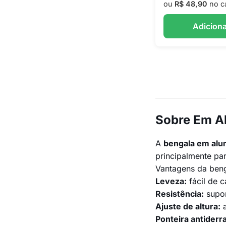
ou
R$ 48,90
no c
Adiciona
Sobre Em A
A
bengala em alu
principalmente par
Vantagens da beng
Leveza:
fácil de c
Resistência:
supor
Ajuste de altura:
a
Ponteira antiderr