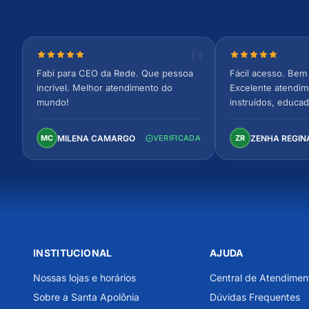
Nota 5 de 5 estrelas
Nota 5 de 5 est
Fabi para CEO da Rede. Que pessoa
Fácil acesso. Bem 
incrível. Melhor atendimento do
Excelente atendim
mundo!
instruídos, educad
Ambiente arejado,
confortável. Perfei
MILENA CAMARGO
ZENHA REGIN
MC
VERIFICADA
ZR
INSTITUCIONAL
AJUDA
Nossas lojas e horários
Central de Atendimen
Sobre a Santa Apolônia
Dúvidas Frequentes