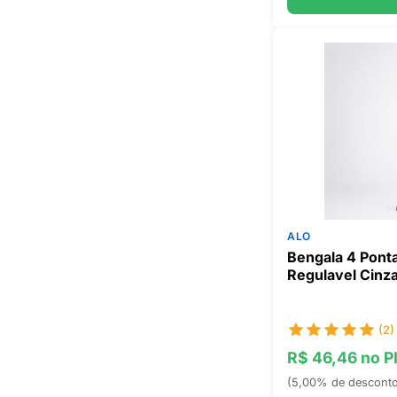
ALO
Bengala 4 Pont
Regulavel Cinza
(2)
R$ 46,46 no P
(5,00% de descont