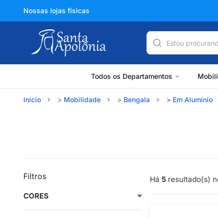
Nossas lojas físicas
Todos os Departamentos
Mobil
Início
Mobilidade
Bengala
Em Alumínio
Filtros
Há
5
resultado(s) n
CORES