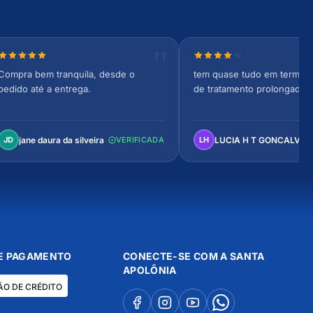
Nota 5 de 5 estrelas
Nota 4 de 5 estrelas
Compra bem tranquila, desde o
tem quase tudo em termos 
pedido até a entrega.
de tratamento prolongado
jane daura da silveira
LUCIA H T GONCALVES
JD
VERIFICADA
LH
E PAGAMENTO
CONECTE-SE COM A SANTA
APOLÔNIA
ÃO DE CRÉDITO