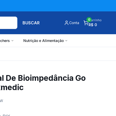
0
Carrinho
BUSCAR
Conta
R$ 0
chers
Nutrição e Alimentação
al De Bioimpedância Go
xmedic
 W