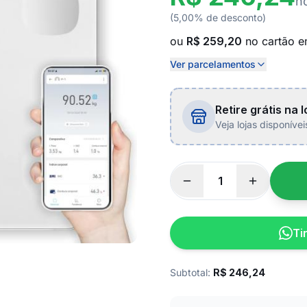
n
(5,00% de desconto)
ou
R$ 259,20
no cartão 
Ver parcelamentos
Retire grátis na l
Veja lojas disponíve
Ti
Subtotal:
R$
246,24