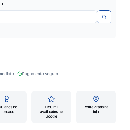
zo
 imediato
Pagamento seguro
60 anos no
+150 mil
Retire grátis na
mercado
avaliações no
loja
Google