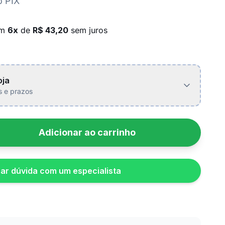
o PIX
em
6x
de
R$ 43,20
sem juros
oja
is e prazos
Adicionar ao carrinho
rar dúvida com um especialista