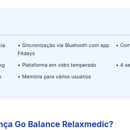
cia
• Sincronização via Bluetooth com app
• Com
Fitdays
kg
• Plataforma em vidro temperado
• 4 s
o
• Memória para vários usuários
ança Go Balance Relaxmedic?