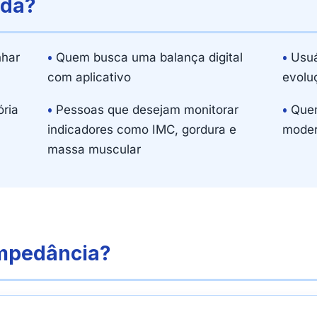
ada?
har
•
Quem busca uma balança digital
•
Usuá
com aplicativo
evolu
ria
•
Pessoas que desejam monitorar
•
Quem
indicadores como IMC, gordura e
modern
massa muscular
impedância?