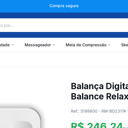
+150 mil avaliações
idade
Massageador
Meia de Compressão
Ske
Balança Digit
Balance Rela
Ref.: 3198600 - RM-BD2317A
R$ 246,24